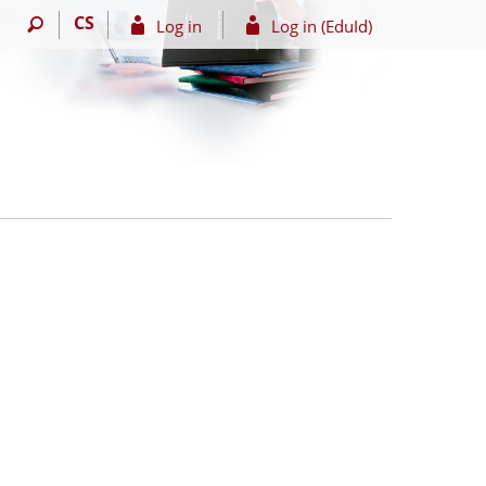
CS
Log in
Log in (EduId)