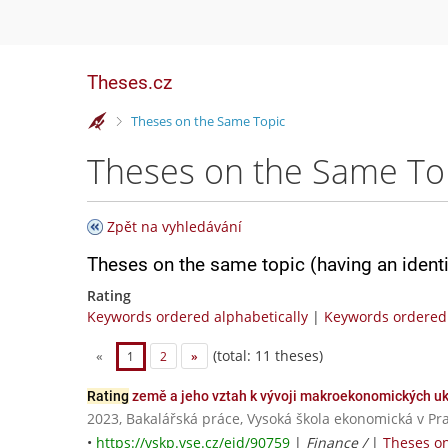
Theses.cz
>
Theses on the Same Topic
Theses on the Same To
Zpět na vyhledávání
Theses on the same topic (having an ident
Rating
Keywords ordered alphabetically
|
Keywords ordered 
(total: 11 theses)
«
1
2
»
Rating
země a jeho vztah k vývoji makroekonomických u
2023, Bakalářská práce, Vysoká škola ekonomická v Pr
•
https://vskp.vse.cz/eid/90759
|
Finance /
|
Theses on