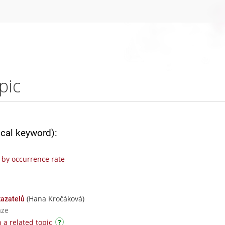
pic
ical keyword):
by occurrence rate
(Hana Kročáková)
kazatelů
aze
 a related topic