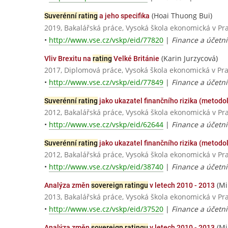
(Hoai Thuong Bui)
Suverénní rating
a jeho specifika
2019, Bakalářská práce, Vysoká škola ekonomická v Pr
•
http://www.vse.cz/vskp/eid/77820
|
Finance a účetnic
(Karin Jurzycová)
Vliv Brexitu na
rating
Velké Británie
2017, Diplomová práce, Vysoká škola ekonomická v Pr
•
http://www.vse.cz/vskp/eid/77849
|
Finance a účetnic
Suverénní rating
jako ukazatel finančního rizika (metodol
2012, Bakalářská práce, Vysoká škola ekonomická v Pr
•
http://www.vse.cz/vskp/eid/62644
|
Finance a účetni
Suverénní rating
jako ukazatel finančního rizika (metodol
2012, Bakalářská práce, Vysoká škola ekonomická v Pr
•
http://www.vse.cz/vskp/eid/38740
|
Finance a účetni
(Mi
Analýza změn
sovereign ratingu
v letech 2010 - 2013
2013, Bakalářská práce, Vysoká škola ekonomická v Pr
•
http://www.vse.cz/vskp/eid/37520
|
Finance a účetnic
(Mi
Analýza změn
sovereign ratingu
v letech 2010 - 2013