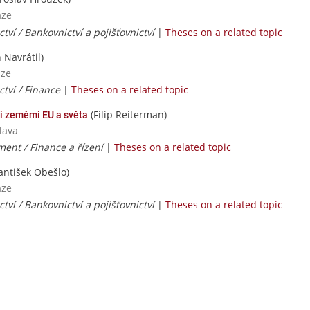
aze
tví / Bankovnictví a pojišťovnictví
|
Theses on a related topic
 Navrátil)
aze
ctví / Finance
|
Theses on a related topic
(Filip Reiterman)
i zeměmi EU a světa
lava
nt / Finance a řízení
|
Theses on a related topic
antišek Obešlo)
aze
tví / Bankovnictví a pojišťovnictví
|
Theses on a related topic