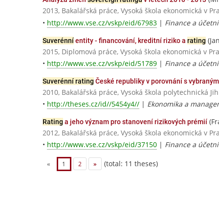
2013, Bakalářská práce, Vysoká škola ekonomická v Pr
•
http://www.vse.cz/vskp/eid/67983
|
Finance a účetnic
(Jan
Suverénní
entity - financování, kreditní riziko a
rating
2015, Diplomová práce, Vysoká škola ekonomická v Pr
•
http://www.vse.cz/vskp/eid/51789
|
Finance a účetni
Suverénní rating
České republiky v porovnání s vybraným
2010, Bakalářská práce, Vysoká škola polytechnická Jih
•
http://theses.cz/id//5454y4//
|
Ekonomika a manageme
(Fr
Rating
a jeho význam pro stanovení rizikových prémií
2012, Bakalářská práce, Vysoká škola ekonomická v Pr
•
http://www.vse.cz/vskp/eid/37150
|
Finance a účetnic
(total: 11 theses)
«
1
2
»