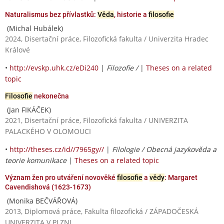
Naturalismus bez přívlastků:
Věda
, historie a
filosofie
(Michal Hubálek)
2024, Disertační práce, Filozofická fakulta / Univerzita Hradec
Králové
•
http://evskp.uhk.cz/eDi240
|
Filozofie /
|
Theses on a related
topic
Filosofie
nekonečna
(Jan FIKÁČEK)
2021, Disertační práce, Filozofická fakulta / UNIVERZITA
PALACKÉHO V OLOMOUCI
•
http://theses.cz/id//7965gy//
|
Filologie / Obecná jazykověda a
teorie komunikace
|
Theses on a related topic
Význam žen pro utváření novověké
filosofie
a
vědy
: Margaret
Cavendishová (1623-1673)
(Monika BEČVÁŘOVÁ)
2013, Diplomová práce, Fakulta filozofická / ZÁPADOČESKÁ
UNIVERZITA V PLZNI