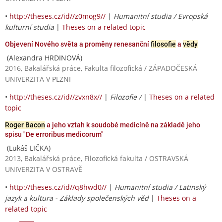
•
http://theses.cz/id//z0mog9//
|
Humanitní studia / Evropská
kulturní studia
|
Theses on a related topic
Objevení Nového světa a proměny renesanční
filosofie
a
vědy
(Alexandra HRDINOVÁ)
2016, Bakalářská práce, Fakulta filozofická / ZÁPADOČESKÁ
UNIVERZITA V PLZNI
•
http://theses.cz/id//zvxn8x//
|
Filozofie /
|
Theses on a related
topic
Roger Bacon
a jeho vztah k soudobé medicíně na základě jeho
spisu "De erroribus medicorum"
(Lukáš LIČKA)
2013, Bakalářská práce, Filozofická fakulta / OSTRAVSKÁ
UNIVERZITA V OSTRAVĚ
•
http://theses.cz/id//q8hwd0//
|
Humanitní studia / Latinský
jazyk a kultura - Základy společenských věd
|
Theses on a
related topic