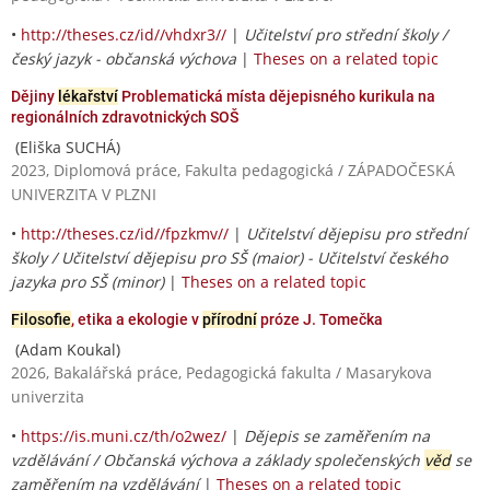
•
http://theses.cz/id//vhdxr3//
|
Učitelství pro střední školy /
český jazyk - občanská výchova
|
Theses on a related topic
Dějiny
lékařství
Problematická místa dějepisného kurikula na
regionálních zdravotnických SOŠ
(Eliška SUCHÁ)
2023, Diplomová práce, Fakulta pedagogická / ZÁPADOČESKÁ
UNIVERZITA V PLZNI
•
http://theses.cz/id//fpzkmv//
|
Učitelství dějepisu pro střední
školy / Učitelství dějepisu pro SŠ (maior) - Učitelství českého
jazyka pro SŠ (minor)
|
Theses on a related topic
Filosofie
, etika a ekologie v
přírodní
próze J. Tomečka
(Adam Koukal)
2026, Bakalářská práce, Pedagogická fakulta / Masarykova
univerzita
•
https://is.muni.cz/th/o2wez/
|
Dějepis se zaměřením na
vzdělávání / Občanská výchova a základy společenských
věd
se
zaměřením na vzdělávání
|
Theses on a related topic