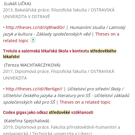
(Lukáš LIČKA)
2013, Bakalářská práce, Filozofická fakulta / OSTRAVSKÁ
UNIVERZITA V OSTRAVĚ
•
http://theses.cz/id//q8hwd0//
|
Humanitní studia / Latinský
jazyk a kultura - Základy společenských věd
|
Theses on a
related topic
Trotula a salernská lékařská škola v kontextu
středověkého
lékařství
(Tereza WACHTARCZYKOVÁ)
2017, Diplomová práce, Filozofická fakulta / OSTRAVSKÁ
UNIVERZITA
•
http://theses.cz/id//8er6ge//
|
Učitelství pro střední školy /
Učitelství českého jazyka a literatury pro SŠ - Učitelství základů
společenských věd pro SŠ
|
Theses on a related topic
Codex gigas jako odkaz
středověké
vzdělanosti
(Kateřina Spejchalová)
2019, Diplomová práce, Fakulta přírodovědně-humanitní a
pedagogická / Technická univerzita v Liberci