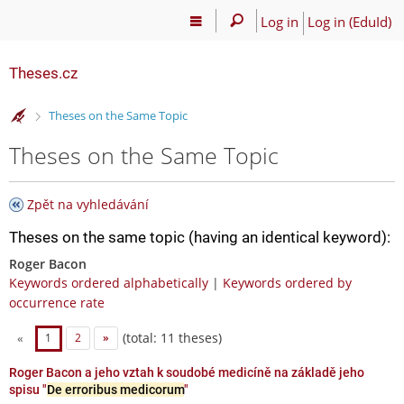
Log in
Log in (EduId)
Theses.cz
>
Theses on the Same Topic
Theses on the Same Topic
Zpět na vyhledávání
Theses on the same topic (having an identical keyword):
Roger Bacon
Keywords ordered alphabetically
|
Keywords ordered by
occurrence rate
(total: 11 theses)
«
1
2
»
Roger Bacon a jeho vztah k soudobé medicíně na základě jeho
spisu "
De erroribus medicorum
"