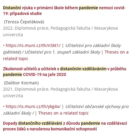
Distanční
výuka v primární škole během
pandemie
nemoci covid-
19: případová studie
(Tereza Čepeláková)
2022, Diplomová práce, Pedagogická fakulta / Masarykova
univerzita
•
https://is.muni.cz/th/n5kt1/
|
Učitelství pro základní školy
(pětileté) / Učitelství pro 1. stupeň základní školy
|
Theses on a
related topic
Zkušenost učitelů a učitelek s
distančním vzděláváním
v průběhu
pandemie
COVID-19 na jaře 2020
(Dalibor Kocman)
2021, Diplomová práce, Pedagogická fakulta / Masarykova
univerzita
•
https://is.muni.cz/th/ykg4x/
|
Učitelství občanské výchovy pro
základní školy /
|
Theses on a related topic
Dopady
distančního vzdělávání
z důvodu
pandemie
na vzdělávací
proces žáků s narušenou komunikační schopností