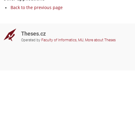
Back to the previous page
Theses.cz
Operated by
Faculty of Informatics, MU
,
More about Theses
Do you need help?
Participating schools
theses@fi.muni.cz
Administrators of educational
institutions involved
Help
Privacy
Frequently asked questions
Accessibility
Zobrazit klasickou verzi