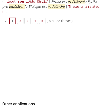
•
http://theses.cz/id//l15ro2//
|
Fyzika pro
vzdělávání
/ Fyzika
pro
vzdělávání
/ Biologie pro
vzdělávání
|
Theses on a related
topic
(total: 38 theses)
«
1
2
3
4
»
Other applications