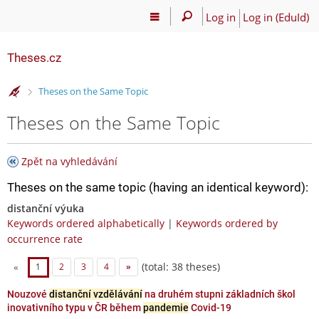
Log in
Log in (EduId)
Theses.cz
>
Theses on the Same Topic
Theses on the Same Topic
Zpět na vyhledávání
Theses on the same topic (having an identical keyword):
distanční výuka
Keywords ordered alphabetically
|
Keywords ordered by
occurrence rate
(total: 38 theses)
«
1
2
3
4
»
Nouzové
distanční vzdělávání
na druhém stupni základních škol
inovativního typu v ČR během
pandemie
Covid-19