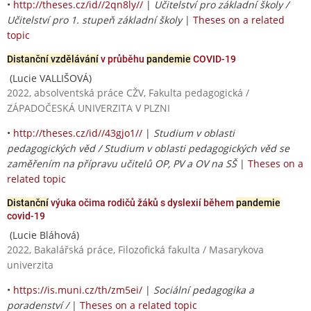
•
http://theses.cz/id//2qn8ly//
|
Učitelství pro základní školy /
Učitelství pro 1. stupeň základní školy
|
Theses on a related
topic
Distanční vzdělávání
v průběhu
pandemie
COVID-19
(Lucie VALLIŠOVÁ)
2022, absolventská práce CŽV, Fakulta pedagogická /
ZÁPADOČESKÁ UNIVERZITA V PLZNI
•
http://theses.cz/id//43gjo1//
|
Studium v oblasti
pedagogických věd / Studium v oblasti pedagogických věd se
zaměřením na přípravu učitelů OP, PV a OV na SŠ
|
Theses on a
related topic
Distanční
výuka očima rodičů žáků s dyslexií během
pandemie
covid-19
(Lucie Bláhová)
2022, Bakalářská práce, Filozofická fakulta / Masarykova
univerzita
•
https://is.muni.cz/th/zm5ei/
|
Sociální pedagogika a
poradenství /
|
Theses on a related topic