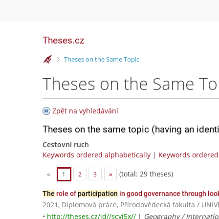
Theses.cz
>
Theses on the Same Topic
Theses on the Same To
Zpět na vyhledávání
Theses on the same topic (having an ident
Cestovní ruch
Keywords ordered alphabetically
|
Keywords ordered 
(total: 29 theses)
«
1
2
3
»
The
role of
participation
in good governance through loo
2021, Diplomová práce, Přírodovědecká fakulta / U
•
http://theses.cz/id//scyi5x//
|
Geography / Internati