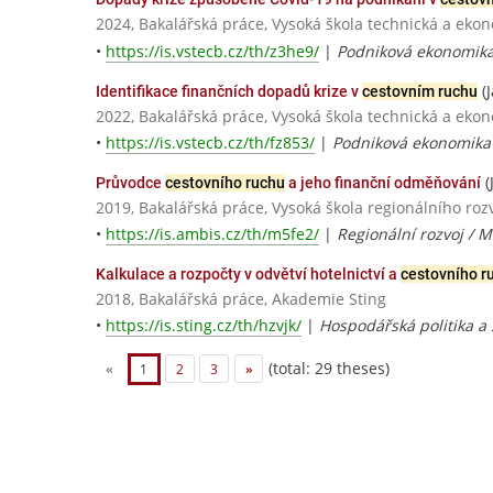
2024, Bakalářská práce, Vysoká škola technická a eko
•
https://is.vstecb.cz/th/z3he9/
|
Podniková ekonomik
(J
Identifikace finančních dopadů krize v
cestovním ruchu
2022, Bakalářská práce, Vysoká škola technická a eko
•
https://is.vstecb.cz/th/fz853/
|
Podniková ekonomika
(
Průvodce
cestovního ruchu
a jeho finanční odměňování
2019, Bakalářská práce, Vysoká škola regionálního roz
•
https://is.ambis.cz/th/m5fe2/
|
Regionální rozvoj / 
Kalkulace a rozpočty v odvětví hotelnictví a
cestovního r
2018, Bakalářská práce, Akademie Sting
•
https://is.sting.cz/th/hzvjk/
|
Hospodářská politika a
(total: 29 theses)
«
1
2
3
»