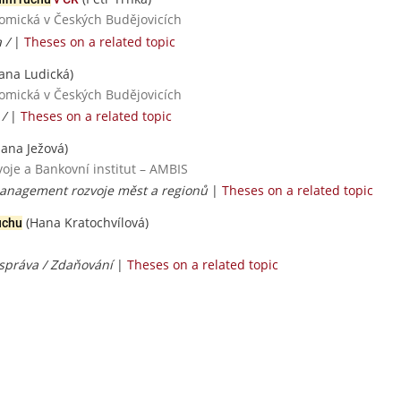
nomická v Českých Budějovicích
a /
|
Theses on a related topic
ana Ludická)
nomická v Českých Budějovicích
 /
|
Theses on a related topic
Jana Ježová)
voje a Bankovní institut – AMBIS
Management rozvoje měst a regionů
|
Theses on a related topic
(Hana Kratochvílová)
uchu
 správa / Zdaňování
|
Theses on a related topic