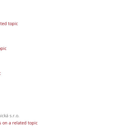
ted topic
opic
c
cká s.r.o.
 on a related topic