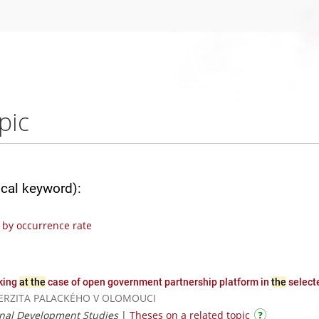
pic
ical keyword):
by occurrence rate
king
at the
case of open government partnership platform in
the
select
NIVERZITA PALACKÉHO V OLOMOUCI
onal Development Studies
|
Theses on a related topic