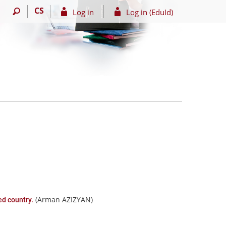
CS
Log in
Log in (EduId)
(Arman AZIZYAN)
ed country.