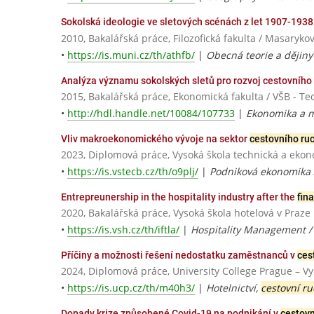
Sokolská ideologie ve sletových scénách z let 1907-1938
2010, Bakalářská práce, Filozofická fakulta / Masaryko
•
https://is.muni.cz/th/athfb/
|
Obecná teorie a dějin
Analýza významu sokolských sletů pro rozvoj cestovního
2015, Bakalářská práce, Ekonomická fakulta / VŠB - Te
•
http://hdl.handle.net/10084/107733
|
Ekonomika a 
Vliv makroekonomického vývoje na sektor
cestovního ru
2023, Diplomová práce, Vysoká škola technická a eko
•
https://is.vstecb.cz/th/o9plj/
|
Podniková ekonomika 
Entrepreunership in the hospitality industry after the
fin
2020, Bakalářská práce, Vysoká škola hotelová v Praze
•
https://is.vsh.cz/th/iftla/
|
Hospitality Management 
Příčiny a možnosti řešení nedostatku zaměstnanců v
ces
2024, Diplomová práce, University College Prague – V
•
https://is.ucp.cz/th/m40h3/
|
Hotelnictví,
cestovní r
Dopady krize způsobené Covid-19 na podnikání v
cestov