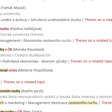
(Tomáš Mazáč)
va univerzita
y umění a kultury / Sdružená uměnovědná studia
|
Theses on a rela
(Pavlína Vaškůjová)
 ruchu
chnická univerzita Ostrava
management / Ekonomika cestovního ruchu
|
Theses on a related t
(Monika Rousková)
chu
v ČR
nomická v Českých Budějovicích
/ Podniková ekonomika - Ekonom výroby
|
Theses on a related topi
(Melánie Pospíšilová)
ancial
crisis
/
|
Theses on a related topic
(Radim Jaroš)
tovním ruchu
ysoká škola mezinárodních vztahů a Vysoká škola hotelová a ekonomi
uch
a marketing / Management destinace
cestovního ruchu
|
Theses
(Petr Trnka)
ním ruchu
v ČR