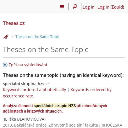
Log in
Log in (EduId)
Theses.cz
>
Theses on the Same Topic
Theses on the Same Topic
Zpět na vyhledávání
Theses on the same topic (having an identical keyword):
specialni skupina hzs cr
Keywords ordered alphabetically
|
Keywords ordered by
occurrence rate
Analýza činnosti
speciálních skupin HZS
při mimořádných
událostech a krizových situacích.
(Eliška BLAHOVIČOVÁ)
2013, Bakalářská práce, Zdravotně sociální fakulta / JIHOČESKÁ