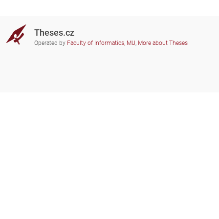
Theses.cz
Operated by
Faculty of Informatics, MU
,
More about Theses
Do you need help?
Participating schools
theses@fi.muni.cz
Administrators of educational
institutions involved
Help
Privacy
Frequently asked questions
Accessibility
Zobrazit klasickou verzi