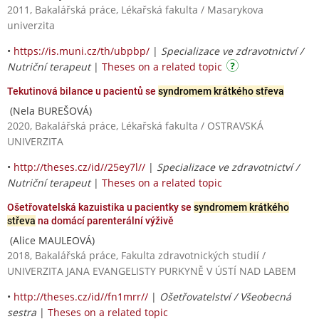
2011, Bakalářská práce, Lékařská fakulta / Masarykova
univerzita
•
https://is.muni.cz/th/ubpbp/
|
Specializace ve zdravotnictví /
Nutriční terapeut
|
Theses on a related topic
Tekutinová bilance u pacientů se
syndromem krátkého střeva
(Nela BUREŠOVÁ)
2020, Bakalářská práce, Lékařská fakulta / OSTRAVSKÁ
UNIVERZITA
•
http://theses.cz/id//25ey7l//
|
Specializace ve zdravotnictví /
Nutriční terapeut
|
Theses on a related topic
Ošetřovatelská kazuistika u pacientky se
syndromem krátkého
střeva
na domácí parenterální výživě
(Alice MAULEOVÁ)
2018, Bakalářská práce, Fakulta zdravotnických studií /
UNIVERZITA JANA EVANGELISTY PURKYNĚ V ÚSTÍ NAD LABEM
•
http://theses.cz/id//fn1mrr//
|
Ošetřovatelství / Všeobecná
sestra
|
Theses on a related topic