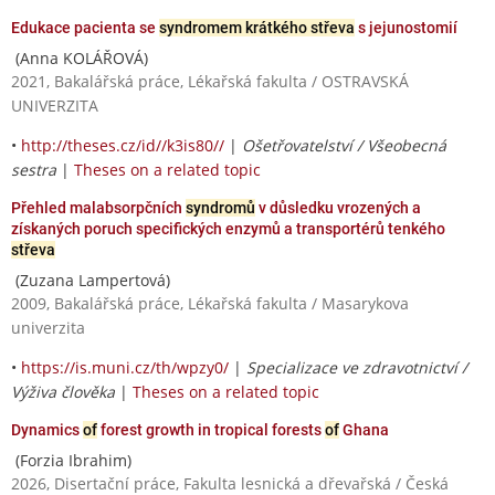
Edukace pacienta se
syndromem krátkého střeva
s jejunostomií
(Anna KOLÁŘOVÁ)
2021, Bakalářská práce, Lékařská fakulta / OSTRAVSKÁ
UNIVERZITA
•
http://theses.cz/id//k3is80//
|
Ošetřovatelství / Všeobecná
sestra
|
Theses on a related topic
Přehled malabsorpčních
syndromů
v důsledku vrozených a
získaných poruch specifických enzymů a transportérů tenkého
střeva
(Zuzana Lampertová)
2009, Bakalářská práce, Lékařská fakulta / Masarykova
univerzita
•
https://is.muni.cz/th/wpzy0/
|
Specializace ve zdravotnictví /
Výživa člověka
|
Theses on a related topic
Dynamics
of
forest growth in tropical forests
of
Ghana
(Forzia Ibrahim)
2026, Disertační práce, Fakulta lesnická a dřevařská / Česká