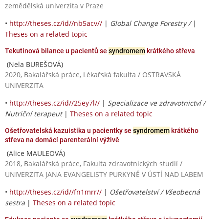
zemědělská univerzita v Praze
•
http://theses.cz/id//nb5acv//
|
Global Change Forestry /
|
Theses on a related topic
Tekutinová bilance u pacientů se
syndromem
krátkého střeva
(Nela BUREŠOVÁ)
2020, Bakalářská práce, Lékařská fakulta / OSTRAVSKÁ
UNIVERZITA
•
http://theses.cz/id//25ey7l//
|
Specializace ve zdravotnictví /
Nutriční terapeut
|
Theses on a related topic
Ošetřovatelská kazuistika u pacientky se
syndromem
krátkého
střeva na domácí parenterální výživě
(Alice MAULEOVÁ)
2018, Bakalářská práce, Fakulta zdravotnických studií /
UNIVERZITA JANA EVANGELISTY PURKYNĚ V ÚSTÍ NAD LABEM
•
http://theses.cz/id//fn1mrr//
|
Ošetřovatelství / Všeobecná
sestra
|
Theses on a related topic