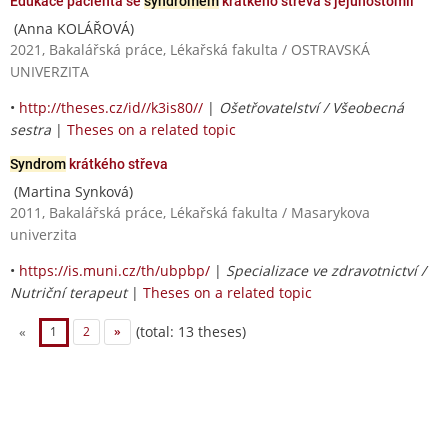
Edukace pacienta se
syndromem
krátkého střeva s jejunostomií
(Anna KOLÁŘOVÁ)
2021, Bakalářská práce, Lékařská fakulta / OSTRAVSKÁ
UNIVERZITA
•
http://theses.cz/id//k3is80//
|
Ošetřovatelství / Všeobecná
sestra
|
Theses on a related topic
Syndrom
krátkého střeva
(Martina Synková)
2011, Bakalářská práce, Lékařská fakulta / Masarykova
univerzita
•
https://is.muni.cz/th/ubpbp/
|
Specializace ve zdravotnictví /
Nutriční terapeut
|
Theses on a related topic
(total: 13 theses)
«
1
2
»