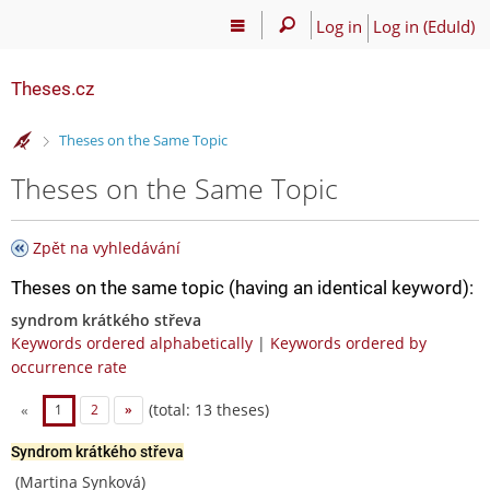
Log in
Log in (EduId)
Theses.cz
>
Theses on the Same Topic
Theses on the Same Topic
Zpět na vyhledávání
Theses on the same topic (having an identical keyword):
syndrom krátkého střeva
Keywords ordered alphabetically
|
Keywords ordered by
occurrence rate
(total: 13 theses)
«
1
2
»
Syndrom krátkého střeva
(Martina Synková)