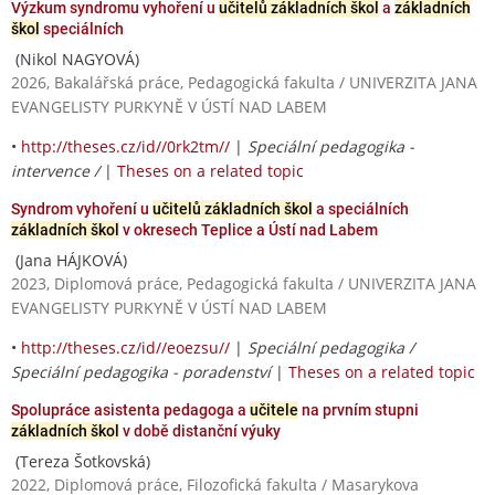
Výzkum syndromu vyhoření u
učitelů základních škol
a
základních
škol
speciálních
(Nikol NAGYOVÁ)
2026, Bakalářská práce, Pedagogická fakulta / UNIVERZITA JANA
EVANGELISTY PURKYNĚ V ÚSTÍ NAD LABEM
•
http://theses.cz/id//0rk2tm//
|
Speciální pedagogika -
intervence /
|
Theses on a related topic
Syndrom vyhoření u
učitelů základních škol
a speciálních
základních škol
v okresech Teplice a Ústí nad Labem
(Jana HÁJKOVÁ)
2023, Diplomová práce, Pedagogická fakulta / UNIVERZITA JANA
EVANGELISTY PURKYNĚ V ÚSTÍ NAD LABEM
•
http://theses.cz/id//eoezsu//
|
Speciální pedagogika /
Speciální pedagogika - poradenství
|
Theses on a related topic
Spolupráce asistenta pedagoga a
učitele
na prvním stupni
základních škol
v době distanční výuky
(Tereza Šotkovská)
2022, Diplomová práce, Filozofická fakulta / Masarykova