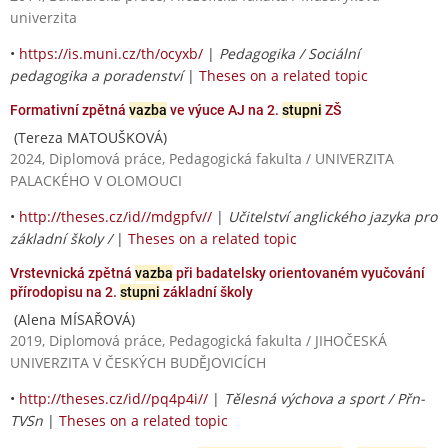
univerzita
•
https://is.muni.cz/th/ocyxb/
|
Pedagogika / Sociální
pedagogika a poradenství
|
Theses on a related topic
Formativní zpětná
vazba
ve výuce AJ na 2.
stupni
ZŠ
(Tereza MATOUŠKOVÁ)
2024, Diplomová práce, Pedagogická fakulta / UNIVERZITA
PALACKÉHO V OLOMOUCI
•
http://theses.cz/id//mdgpfv//
|
Učitelství anglického jazyka pro
základní školy /
|
Theses on a related topic
Vrstevnická zpětná
vazba
při badatelsky orientovaném vyučování
přírodopisu na 2.
stupni
základní školy
(Alena MÍSAŘOVÁ)
2019, Diplomová práce, Pedagogická fakulta / JIHOČESKÁ
UNIVERZITA V ČESKÝCH BUDĚJOVICÍCH
•
http://theses.cz/id//pq4p4i//
|
Tělesná výchova a sport / Přn-
TVSn
|
Theses on a related topic