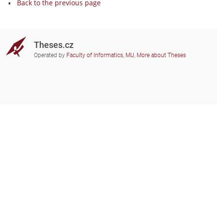
Back to the previous page
Theses.cz
Operated by
Faculty of Informatics, MU
,
More about Theses
Do you need help?
Participating schools
theses@fi.muni.cz
Administrators of educational
institutions involved
Help
Privacy
Frequently asked questions
Accessibility
Zobrazit klasickou verzi