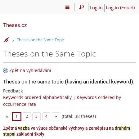
Log in
Log in (EduId)
Theses.cz
>
Theses on the Same Topic
Theses on the Same Topic
Zpět na vyhledávání
Theses on the same topic (having an identical keyword):
Feedback
Keywords ordered alphabetically
|
Keywords ordered by
occurrence rate
(total: 38 theses)
«
1
2
3
4
»
Zpětná
vazba
ve výuce občanské výchovy a zeměpisu na
druhém
stupni
základní školy