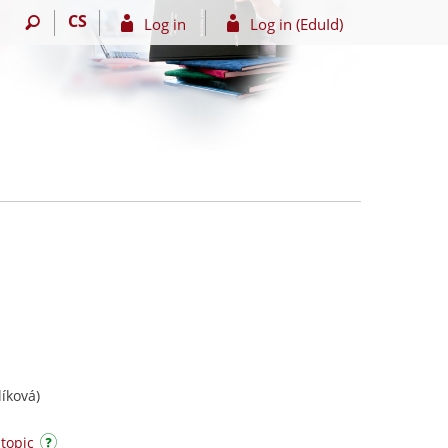
CS
Log in
Log in (EduId)
íková)
 topic