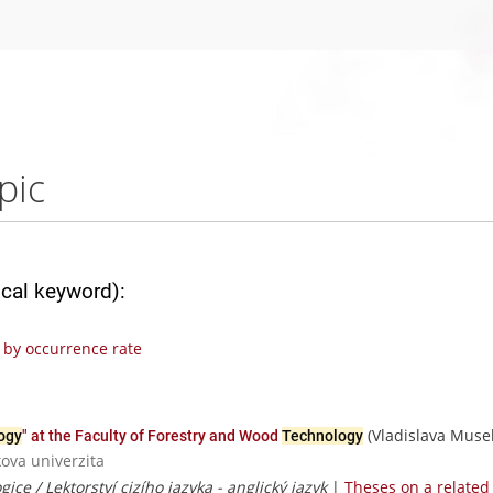
pic
ical keyword):
by occurrence rate
(Vladislava Musel
ogy
" at the Faculty of Forestry and Wood
Technology
ova univerzita
ice / Lektorství cizího jazyka - anglický jazyk
|
Theses on a related