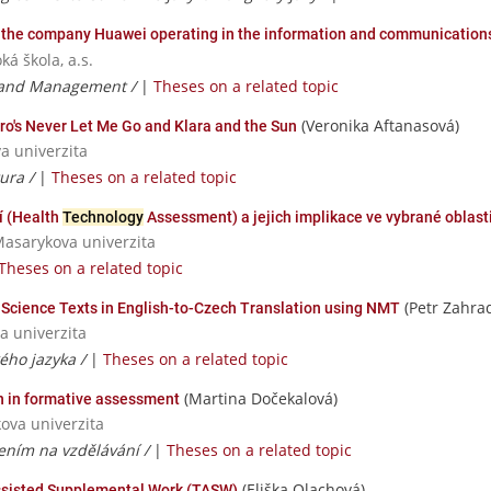
of the company Huawei operating in the information and communicatio
á škola, a.s.
 and Management /
|
Theses on a related topic
(Veronika Aftanasová)
ro's Never Let Me Go and Klara and the Sun
va univerzita
tura /
|
Theses on a related topic
í (Health
Technology
Assessment) a jejich implikace ve vybrané oblast
Masarykova univerzita
Theses on a related topic
(Petr Zahra
r Science Texts in English-to-Czech Translation using NMT
a univerzita
kého jazyka /
|
Theses on a related topic
(Martina Dočekalová)
n in formative assessment
ova univerzita
řením na vzdělávání /
|
Theses on a related topic
(Eliška Olachová)
ssisted Supplemental Work (TASW)