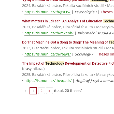
2024, Bakalářská práce, Fakulta sociálních studií / Ma
•
https://is.muni.cz/th/gst1v/
|
Psychologie /
|
Theses 
What matters in EdTech: An Analysis of Education
Techn
2021, Bakalářská práce, Filozofická fakulta / Masaryko
•
https://is.muni.cz/th/m2enb/
|
Informační studia a k
Do That Machine Got a Song to Sing? The Meaning of
Te
2023, Disertační práce, Fakulta sociálních studií / Ma
•
https://is.muni.cz/th/r6jwz/
|
Sociology /
|
Theses on
The Impact of
Technology
Development on Detective Fict
Krasylnikova)
2025, Bakalářská práce, Filozofická fakulta / Masaryko
•
https://is.muni.cz/th/vqadr/
|
Anglický jazyk a litera
(total: 20 theses)
«
1
2
»