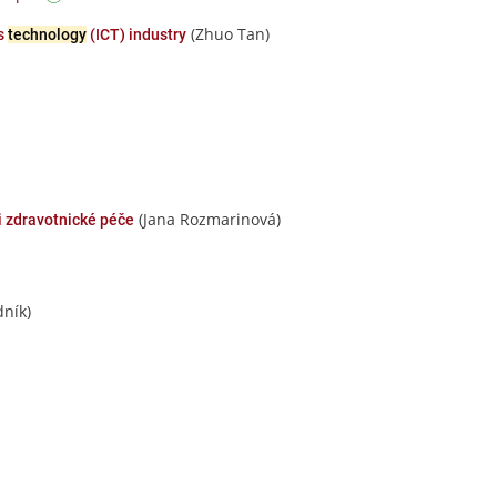
(Zhuo Tan)
ns
technology
(ICT) industry
(Jana Rozmarinová)
i zdravotnické péče
dník)