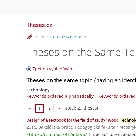
Theses.cz
>
Theses on the Same Topic
Theses on the Same To
Zpět na vyhledávání
Theses on the same topic (having an ident
technology
Keywords ordered alphabetically
|
Keywords ordered 
(total: 20 theses)
«
1
2
»
Design of a textbook for the field of study "Wood
Technol
2016, Bakalářská práce, Pedagogická fakulta / Masaryk
•
https://is.muni.cz/th/gdxwb/
|
Specializace v pedagog