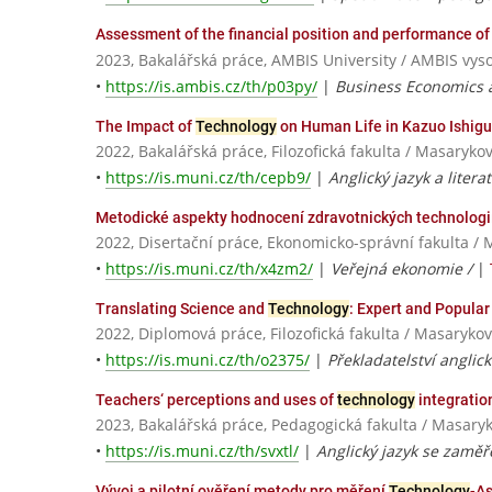
Assessment of the financial position and performance 
2023, Bakalářská práce, AMBIS University / AMBIS vysok
•
https://is.ambis.cz/th/p03py/
|
Business Economics
The Impact of
Technology
on Human Life in Kazuo Ishigu
2022, Bakalářská práce, Filozofická fakulta / Masaryko
•
https://is.muni.cz/th/cepb9/
|
Anglický jazyk a litera
Metodické aspekty hodnocení zdravotnických technologi
2022, Disertační práce, Ekonomicko-správní fakulta / 
•
https://is.muni.cz/th/x4zm2/
|
Veřejná ekonomie /
|
Translating Science and
Technology
: Expert and Popula
2022, Diplomová práce, Filozofická fakulta / Masarykov
•
https://is.muni.cz/th/o2375/
|
Překladatelství anglic
Teachers‘ perceptions and uses of
technology
integratio
2023, Bakalářská práce, Pedagogická fakulta / Masaryk
•
https://is.muni.cz/th/svxtl/
|
Anglický jazyk se zamě
Vývoj a pilotní ověření metody pro měření
Technology
-A