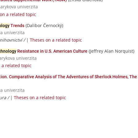
sarykova univerzita
on a related topic
(Dalibor Černocký)
ology
Trends
va univerzita
nihovnictví /
|
Theses on a related topic
(Jeffrey Alan Norquist)
chnology
Resistance in U.S. American Culture
sarykova univerzita
 a related topic
ion. Comparative Analysis of The Adventures of Sherlock Holmes, Th
va univerzita
tura /
|
Theses on a related topic