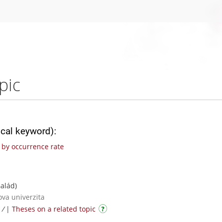
pic
ical keyword):
by occurrence rate
alád)
ova univerzita
 /
|
Theses on a related topic