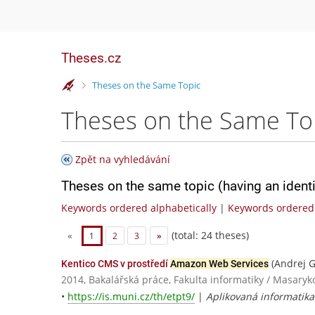
Theses.cz
>
Theses on the Same Topic
Theses on the Same To
Zpět na vyhledávání
Theses on the same topic (having an ident
Keywords ordered alphabetically
|
Keywords ordered 
(total: 24 theses)
«
1
2
3
»
(Andrej G
Kentico CMS v prostředí
Amazon Web Services
2014, Bakalářská práce, Fakulta informatiky / Masaryk
•
https://is.muni.cz/th/etpt9/
|
Aplikovaná informatika