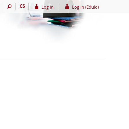
CS
Log in
Log in (EduId)