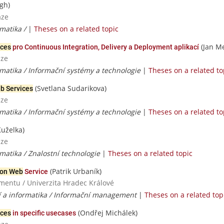
gh)
aze
rmatika /
|
Theses on a related topic
(Jan M
ces
pro Continuous Integration, Delivery a Deployment aplikací
aze
matika / Informační systémy a technologie
|
Theses on a related to
(Svetlana Sudarikova)
 Services
aze
matika / Informační systémy a technologie
|
Theses on a related to
Kuželka)
aze
matika / Znalostní technologie
|
Theses on a related topic
(Patrik Urbaník)
on Web
Service
mentu / Univerzita Hradec Králové
í a informatika / Informační management
|
Theses on a related top
(Ondřej Michálek)
ices
in specific usecases