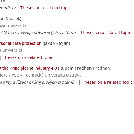
aze
rmatika /
|
Theses on a related topic
Ján Špaček)
ova univerzita
 / Návrh a vývoj softwarových systémů
|
Theses on a related topic
(Jakub Stojan)
sonal data protection
a univerzita
|
Theses on a related topic
(Rupam Pradhan Pradhan)
t the Principles
of
Industry 4.0
ická / VŠB – Technická univerzita Ostrava
ality a řízení průmyslových systémů /
|
Theses on a related topic