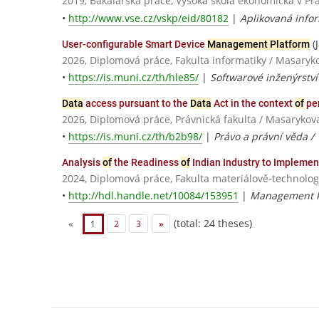
2019, Bakalářská práce, Vysoká škola ekonomická v Pr
•
http://www.vse.cz/vskp/eid/80182
|
Aplikovaná info
(
User-configurable Smart Device
Management Platform
2026, Diplomová práce, Fakulta informatiky / Masaryk
•
https://is.muni.cz/th/hle85/
|
Softwarové inženýrství
Data
access pursuant to the
Data
Act in the context
of
per
2026, Diplomová práce, Právnická fakulta / Masarykov
•
https://is.muni.cz/th/b2b98/
|
Právo a právní věda /
Analysis
of
the Readiness
of
Indian Industry to Implemen
2024, Diplomová práce, Fakulta materiálově-technolog
•
http://hdl.handle.net/10084/153951
|
Management kv
(total: 24 theses)
«
1
2
3
»