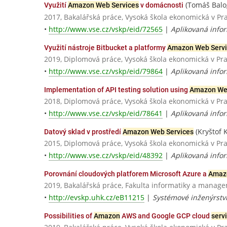
(Tomáš Balo
Využití
Amazon Web Services
v domácnosti
2017, Bakalářská práce, Vysoká škola ekonomická v Pr
•
http://www.vse.cz/vskp/eid/72565
|
Aplikovaná info
Využití nástroje Bitbucket a platformy
Amazon Web Servi
2019, Diplomová práce, Vysoká škola ekonomická v Pr
•
http://www.vse.cz/vskp/eid/79864
|
Aplikovaná infor
Implementation of API testing solution using
Amazon Web
2018, Diplomová práce, Vysoká škola ekonomická v Pr
•
http://www.vse.cz/vskp/eid/78641
|
Aplikovaná infor
(Kryštof 
Datový sklad v prostředí
Amazon Web Services
2015, Diplomová práce, Vysoká škola ekonomická v Pr
•
http://www.vse.cz/vskp/eid/48392
|
Aplikovaná infor
Porovnání cloudových platforem Microsoft Azure a
Amaz
2019, Bakalářská práce, Fakulta informatiky a manage
•
http://evskp.uhk.cz/eB11215
|
Systémové inženýrstv
Possibilities of
Amazon
AWS and Google GCP cloud
serv