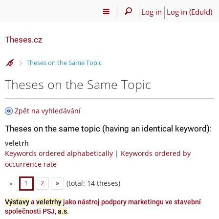
Log in
Log in (EduId)
Theses.cz
>
Theses on the Same Topic
Theses on the Same Topic
Zpět na vyhledávání
Theses on the same topic (having an identical keyword):
veletrh
Keywords ordered alphabetically
|
Keywords ordered by
occurrence rate
(total: 14 theses)
«
1
2
»
Výstavy
a
veletrhy
jako nástroj podpory marketingu ve stavební
společnosti PSJ,
a.s
.