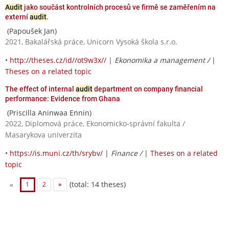
Audit
jako součást kontrolních procesů ve firmě se zaměřením na
externí
audit
.
(Papoušek Jan)
2021, Bakalářská práce, Unicorn Vysoká škola s.r.o.
•
http://theses.cz/id//ot9w3x//
|
Ekonomika a management /
|
Theses on a related topic
The effect of internal
audit
department on company financial
performance: Evidence from Ghana
(Priscilla Aninwaa Ennin)
2022, Diplomová práce, Ekonomicko-správní fakulta /
Masarykova univerzita
•
https://is.muni.cz/th/srybv/
|
Finance /
|
Theses on a related
topic
(total: 14 theses)
«
1
2
»