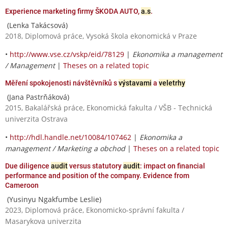
Experience marketing firmy ŠKODA AUTO,
a.s
.
(Lenka Takácsová)
2018, Diplomová práce, Vysoká škola ekonomická v Praze
•
http://www.vse.cz/vskp/eid/78129
|
Ekonomika a management
/ Management
|
Theses on a related topic
Měření spokojenosti návštěvníků s
výstavami
a
veletrhy
(Jana Pastrňáková)
2015, Bakalářská práce, Ekonomická fakulta / VŠB - Technická
univerzita Ostrava
•
http://hdl.handle.net/10084/107462
|
Ekonomika a
management / Marketing a obchod
|
Theses on a related topic
Due diligence
audit
versus statutory
audit
: impact on financial
performance and position of the company. Evidence from
Cameroon
(Yusinyu Ngakfumbe Leslie)
2023, Diplomová práce, Ekonomicko-správní fakulta /
Masarykova univerzita