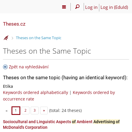
Log in
Log in (EduId)
Theses.cz
>
Theses on the Same Topic
Theses on the Same Topic
Zpět na vyhledávání
Theses on the same topic (having an identical keyword):
Etika
Keywords ordered alphabetically
|
Keywords ordered by
occurrence rate
(total: 24 theses)
«
1
2
3
»
Sociocultural and Linguistic Aspects
of
Ambient
Advertising of
McDonald's Corporation