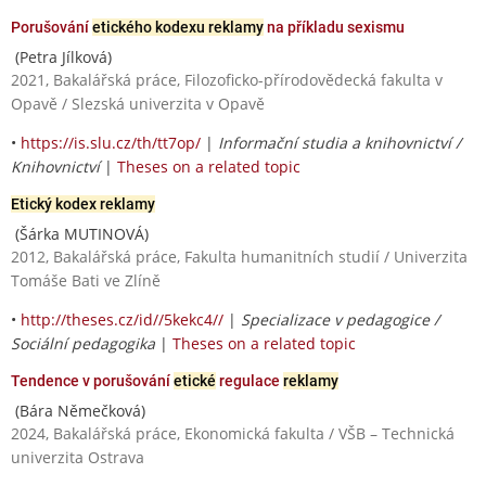
Porušování
etického kodexu reklamy
na příkladu sexismu
(Petra Jílková)
2021, Bakalářská práce, Filozoficko-přírodovědecká fakulta v
Opavě / Slezská univerzita v Opavě
•
https://is.slu.cz/th/tt7op/
|
Informační studia a knihovnictví /
Knihovnictví
|
Theses on a related topic
Etický kodex reklamy
(Šárka MUTINOVÁ)
2012, Bakalářská práce, Fakulta humanitních studií / Univerzita
Tomáše Bati ve Zlíně
•
http://theses.cz/id//5kekc4//
|
Specializace v pedagogice /
Sociální pedagogika
|
Theses on a related topic
Tendence v porušování
etické
regulace
reklamy
(Bára Němečková)
2024, Bakalářská práce, Ekonomická fakulta / VŠB – Technická
univerzita Ostrava