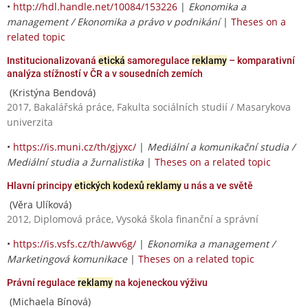
•
http://hdl.handle.net/10084/153226
|
Ekonomika a
management / Ekonomika a právo v podnikání
|
Theses on a
related topic
Institucionalizovaná
etická
samoregulace
reklamy
– komparativní
analýza stížností v ČR a v sousedních zemích
(Kristýna Bendová)
2017, Bakalářská práce, Fakulta sociálních studií / Masarykova
univerzita
•
https://is.muni.cz/th/gjyxc/
|
Mediální a komunikační studia /
Mediální studia a žurnalistika
|
Theses on a related topic
Hlavní principy
etických kodexů reklamy
u nás a ve světě
(Věra Ulíková)
2012, Diplomová práce, Vysoká škola finanční a správní
•
https://is.vsfs.cz/th/awv6g/
|
Ekonomika a management /
Marketingová komunikace
|
Theses on a related topic
Právní regulace
reklamy
na kojeneckou výživu
(Michaela Bínová)