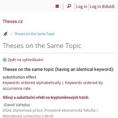
Log in
Log in (EduId)
Theses.cz
>
Theses on the Same Topic
Theses on the Same Topic
Zpět na vyhledávání
Theses on the same topic (having an identical keyword):
substitution effect
Keywords ordered alphabetically
|
Keywords ordered by
occurrence rate
Síťový a substituční efekt na kryptoměnových trzích
(David Vařejka)
2024, Diplomová práce, Provozně ekonomická fakulta /
Mendelova univerzita v Brně