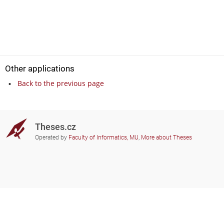
Other applications
Back to the previous page
Theses.cz
Operated by
Faculty of Informatics, MU
,
More about Theses
Do you need help?
Participating schools
theses@fi.muni.cz
Administrators of educational
institutions involved