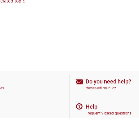
elated topic
Do you need help?
ses
theses@fi.muni.cz
Help
Frequently asked questions
Go to top