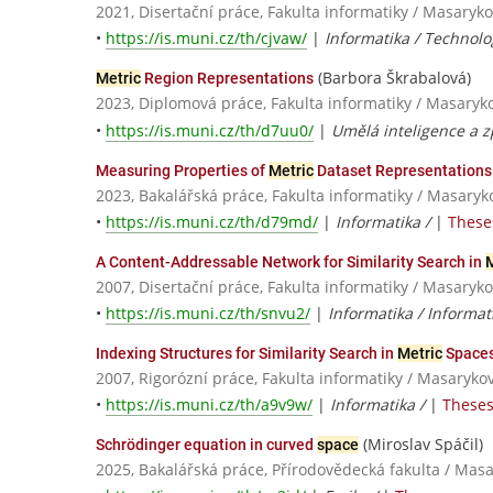
2021, Disertační práce, Fakulta informatiky / Masaryko
•
https://is.muni.cz/th/cjvaw/
|
Informatika / Technol
(Barbora Škrabalová)
Metric
Region Representations
2023, Diplomová práce, Fakulta informatiky / Masaryk
•
https://is.muni.cz/th/d7uu0/
|
Umělá inteligence a z
Measuring Properties of
Metric
Dataset Representations
2023, Bakalářská práce, Fakulta informatiky / Masaryk
•
https://is.muni.cz/th/d79md/
|
Informatika /
|
Theses
A Content-Addressable Network for Similarity Search in
M
2007, Disertační práce, Fakulta informatiky / Masaryko
•
https://is.muni.cz/th/snvu2/
|
Informatika / Informati
Indexing Structures for Similarity Search in
Metric
Space
2007, Rigorózní práce, Fakulta informatiky / Masaryko
•
https://is.muni.cz/th/a9v9w/
|
Informatika /
|
Theses
(Miroslav Spáčil)
Schrödinger equation in curved
space
2025, Bakalářská práce, Přírodovědecká fakulta / Masa