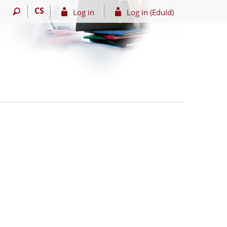
CS
Log in
Log in (EduId)