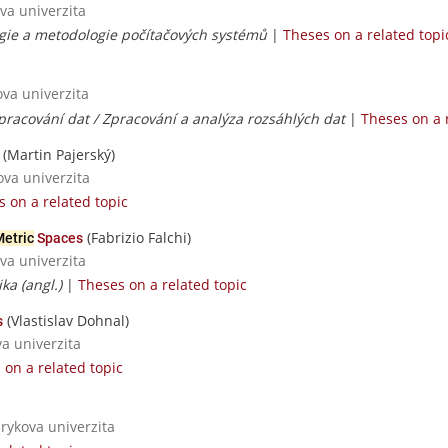
va univerzita
ogie a metodologie počítačových systémů
|
Theses on a related topi
ova univerzita
pracování dat / Zpracování a analýza rozsáhlých dat
|
Theses on a 
(Martin Pajerský)
ova univerzita
 on a related topic
(Fabrizio Falchi)
etric
Spaces
va univerzita
ka (angl.)
|
Theses on a related topic
(Vlastislav Dohnal)
s
va univerzita
 on a related topic
rykova univerzita