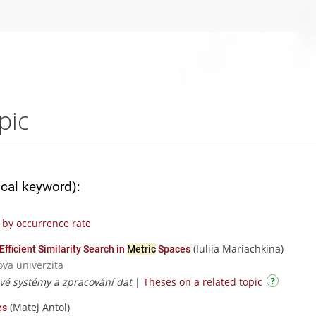
pic
ical keyword):
by occurrence rate
(Iuliia Mariachkina)
fficient Similarity Search in
Metric
Spaces
ova univerzita
ové systémy a zpracování dat
|
Theses on a related topic
(Matej Antol)
es