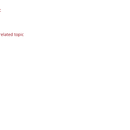
c
related topic