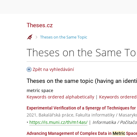
Theses.cz
>
Theses on the Same Topic
Theses on the Same To
Zpět na vyhledávání
Theses on the same topic (having an ident
metric space
Keywords ordered alphabetically
|
Keywords ordered 
Experimental Verification of a Synergy of Techniques for E
2021, Bakalářská práce, Fakulta informatiky / Masaryk
•
https://is.muni.cz/th/m14as/
|
Informatika / Počítač
Advancing Management of Complex Data in
Metric
Spac