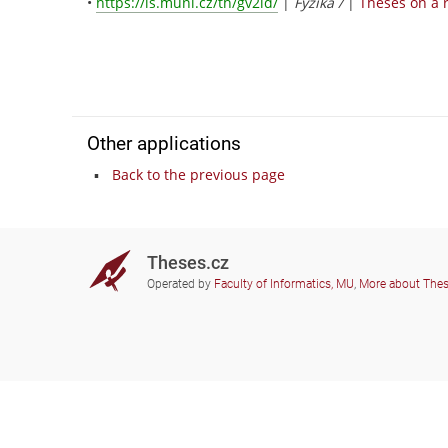
•
https://is.muni.cz/th/gv2id/
|
Fyzika /
|
Theses on a r
Other applications
Back to the previous page
Theses.cz
Operated by
Faculty of Informatics, MU
,
More about The