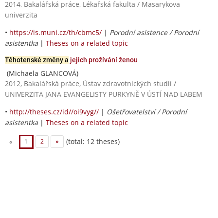
2014, Bakalářská práce, Lékařská fakulta / Masarykova
univerzita
•
https://is.muni.cz/th/cbmc5/
|
Porodní asistence / Porodní
asistentka
|
Theses on a related topic
Těhotenské změny a
jejich prožívání ženou
(Michaela GLANCOVÁ)
2012, Bakalářská práce, Ústav zdravotnických studií /
UNIVERZITA JANA EVANGELISTY PURKYNĚ V ÚSTÍ NAD LABEM
•
http://theses.cz/id//oi9vyg//
|
Ošetřovatelství / Porodní
asistentka
|
Theses on a related topic
(total: 12 theses)
«
1
2
»