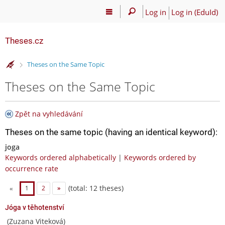
Log in
Log in (EduId)
Theses.cz
>
Theses on the Same Topic
Theses on the Same Topic
Zpět na vyhledávání
Theses on the same topic (having an identical keyword):
joga
Keywords ordered alphabetically
|
Keywords ordered by
occurrence rate
(total: 12 theses)
«
1
2
»
Jóga v těhotenství
(Zuzana Viteková)