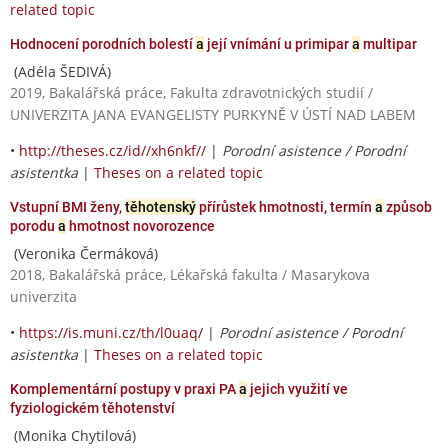
related topic
Hodnocení porodních bolestí
a
její vnímání u primipar
a
multipar
(Adéla ŠEDIVÁ)
2019, Bakalářská práce, Fakulta zdravotnických studií /
UNIVERZITA JANA EVANGELISTY PURKYNĚ V ÚSTÍ NAD LABEM
•
http://theses.cz/id//xh6nkf//
|
Porodní asistence / Porodní
asistentka
|
Theses on a related topic
Vstupní BMI ženy,
těhotenský
přírůstek hmotnosti, termín
a
způsob
porodu
a
hmotnost novorozence
(Veronika Čermáková)
2018, Bakalářská práce, Lékařská fakulta / Masarykova
univerzita
•
https://is.muni.cz/th/l0uaq/
|
Porodní asistence / Porodní
asistentka
|
Theses on a related topic
Komplementární postupy v praxi PA
a
jejich využití ve
fyziologickém těhotenství
(Monika Chytilová)