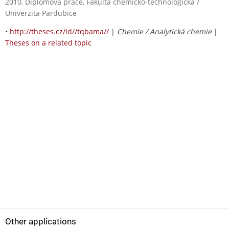
2010, Diplomová práce, Fakulta chemicko-technologická /
Univerzita Pardubice
•
http://theses.cz/id//tqbama//
|
Chemie / Analytická chemie
|
Theses on a related topic
Other applications