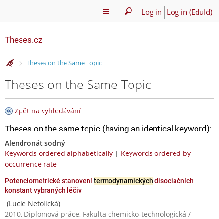
Log in
Log in (EduId)
Theses.cz
>
Theses on the Same Topic
Theses on the Same Topic
Zpět na vyhledávání
Theses on the same topic (having an identical keyword):
Alendronát sodný
Keywords ordered alphabetically
|
Keywords ordered by
occurrence rate
Potenciometrické stanovení
termodynamických
disociačních
konstant vybraných léčiv
(Lucie Netolická)
2010, Diplomová práce, Fakulta chemicko-technologická /