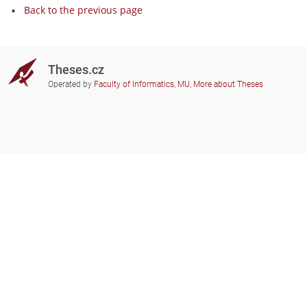
Back to the previous page
Theses.cz
Operated by
Faculty of Informatics, MU
,
More about Theses
Do you need help?
Participating schools
theses@fi.muni.cz
Administrators of educational
institutions involved
Help
Privacy
Frequently asked questions
Accessibility
Zobrazit klasickou verzi