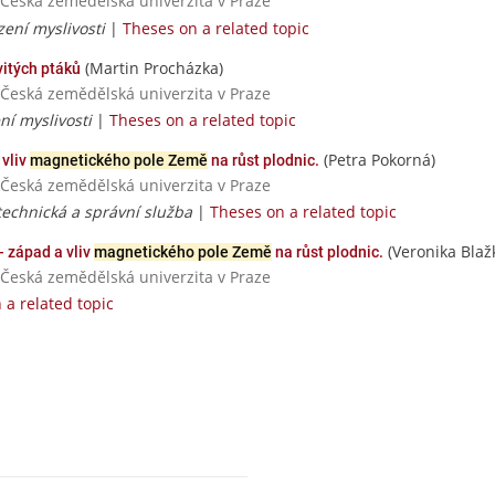
/ Česká zemědělská univerzita v Praze
ízení myslivosti
|
Theses on a related topic
(Martin Procházka)
vitých ptáků
/ Česká zemědělská univerzita v Praze
ení myslivosti
|
Theses on a related topic
(Petra Pokorná)
 vliv
magnetického pole Země
na růst plodnic.
/ Česká zemědělská univerzita v Praze
technická a správní služba
|
Theses on a related topic
(Veronika Blaž
 západ a vliv
magnetického pole Země
na růst plodnic.
/ Česká zemědělská univerzita v Praze
 a related topic