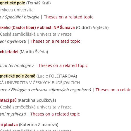
(Tomáš Král)
gnetické pole
rykova univerzita
 / Speciální biologie
|
Theses on a related topic
(Oldřich Vojtěch)
ského (Castor fiber) v oblasti NP Šumava
/ Česká zemědělská univerzita v Praze
zení myslivosti
|
Theses on a related topic
(Martin Švéda)
ch letadel
ační technologie /
|
Theses on a related topic
(Lucie FOLEJTAROVÁ)
netické pole Země
ESKÁ UNIVERZITA V ČESKÝCH BUDĚJOVICÍCH
zace / Biologie a ochrana zájmových organismů
|
Theses on a relat
(Karolína Součková)
ntaci psů
/ Česká zemědělská univerzita v Praze
ení myslivosti
|
Theses on a related topic
(Kateřina Zimanová)
ní ptactva