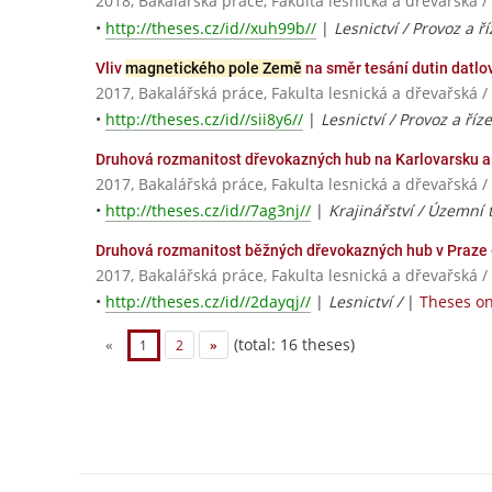
2018, Bakalářská práce, Fakulta lesnická a dřevařská 
•
http://theses.cz/id//xuh99b//
|
Lesnictví / Provoz a ř
Vliv
magnetického pole Země
na směr tesání dutin datlo
2017, Bakalářská práce, Fakulta lesnická a dřevařská 
•
http://theses.cz/id//sii8y6//
|
Lesnictví / Provoz a říz
Druhová rozmanitost dřevokazných hub na Karlovarsku a
2017, Bakalářská práce, Fakulta lesnická a dřevařská 
•
http://theses.cz/id//7ag3nj//
|
Krajinářství / Územní 
Druhová rozmanitost běžných dřevokazných hub v Praze -
2017, Bakalářská práce, Fakulta lesnická a dřevařská 
•
http://theses.cz/id//2dayqj//
|
Lesnictví /
|
Theses on
(total: 16 theses)
«
1
2
»