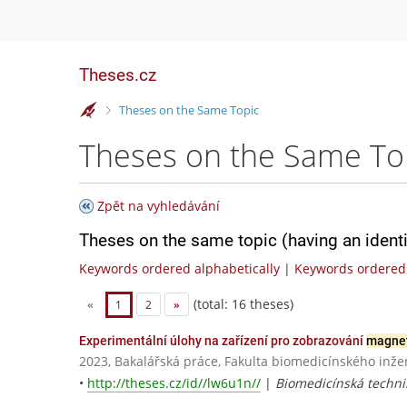
Theses.cz
>
Theses on the Same Topic
Theses on the Same To
Zpět na vyhledávání
Theses on the same topic (having an ident
Keywords ordered alphabetically
|
Keywords ordered 
(total: 16 theses)
«
1
2
»
Experimentální úlohy na zařízení pro zobrazování
magne
2023, Bakalářská práce, Fakulta biomedicínského inže
•
http://theses.cz/id//lw6u1n//
|
Biomedicínská techni