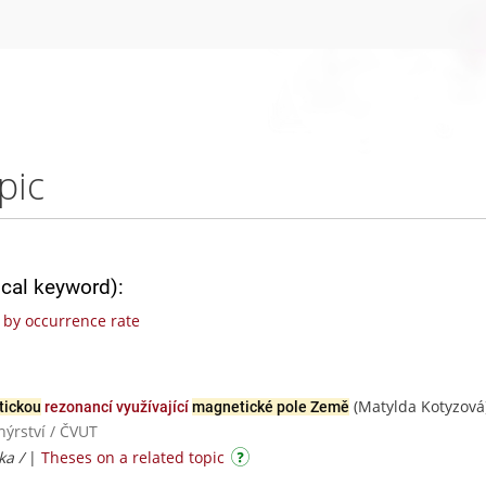
pic
ical keyword):
by occurrence rate
(Matylda Kotyzová
tickou
rezonancí využívající
magnetické pole Země
nýrství / ČVUT
ka /
|
Theses on a related topic