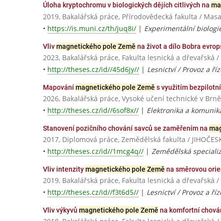
Úloha kryptochromu v biologických dějích citlivých na
ma
2019, Bakalářská práce, Přírodovědecká fakulta / Masa
•
https://is.muni.cz/th/juq8i/
|
Experimentální biologie
Vliv
magnetického pole Země
na život a dílo Bobra evrop
2023, Bakalářská práce, Fakulta lesnická a dřevařská 
•
http://theses.cz/id//45d6jy//
|
Lesnictví / Provoz a ří
Mapování
magnetického pole Země
s využitím bezpilotní
2026, Bakalářská práce, Vysoké učení technické v Brně
•
http://theses.cz/id//6sof8x//
|
Elektronika a komunik
Stanovení pozičního chování savců se zaměřením na
mag
2017, Diplomová práce, Zemědělská fakulta / JIHOČ
•
http://theses.cz/id//1mcg4q//
|
Zemědělská speciali
Vliv intenzity
magnetického pole Země
na směrovou orie
2019, Bakalářská práce, Fakulta lesnická a dřevařská 
•
http://theses.cz/id//f3t6d5//
|
Lesnictví / Provoz a říz
Vliv výkyvů
magnetického pole Země
na komfortní chová