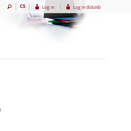
CS
Log in
Log in (EduId)
)