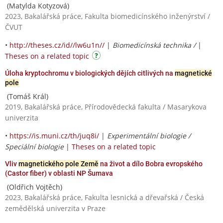
(Matylda Kotyzová)
2023, Bakalářská práce, Fakulta biomedicínského inženýrství /
ČVUT
•
http://theses.cz/id//lw6u1n//
|
Biomedicínská technika /
|
Theses on a related topic
Úloha kryptochromu v biologických dějích citlivých na
magnetické
pole
(Tomáš Král)
2019, Bakalářská práce, Přírodovědecká fakulta / Masarykova
univerzita
•
https://is.muni.cz/th/juq8i/
|
Experimentální biologie /
Speciální biologie
|
Theses on a related topic
Vliv
magnetického pole Země
na život a dílo Bobra evropského
(Castor fiber) v oblasti NP Šumava
(Oldřich Vojtěch)
2023, Bakalářská práce, Fakulta lesnická a dřevařská / Česká
zemědělská univerzita v Praze