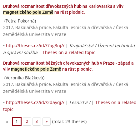
Druhová rozmanitost dřevokazných hub na Karlovarsku a vliv
magnetického pole Země
na růst plodnic.
(Petra Pokorná)
2017, Bakalářská práce, Fakulta lesnická a dřevařská / Česká
zemědělská univerzita v Praze
•
http://theses.cz/id//7ag3nj//
|
Krajinářství / Územní technická
a správní služba
|
Theses on a related topic
Druhová rozmanitost běžných dřevokazných hub v Praze - západ a
vliv
magnetického pole Země
na růst plodnic.
(Veronika Blažková)
2017, Bakalářská práce, Fakulta lesnická a dřevařská / Česká
zemědělská univerzita v Praze
•
http://theses.cz/id//2dayqj//
|
Lesnictví /
|
Theses on a related
topic
(total: 23 theses)
«
1
2
3
»