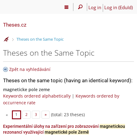
Log in
Log in (EduId)
Theses.cz
>
Theses on the Same Topic
Theses on the Same Topic
Zpět na vyhledávání
Theses on the same topic (having an identical keyword):
magneticke pole zeme
Keywords ordered alphabetically
|
Keywords ordered by
occurrence rate
(total: 23 theses)
«
1
2
3
»
Experimentální úlohy na zařízení pro zobrazování
magnetickou
rezonancí využívající
magnetické pole Země