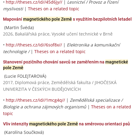
•
http://theses.cz/id//45d6jy//
|
Lesnictví / Provoz a řízení
myslivosti
|
Theses on a related topic
Mapování
magnetického pole Země
s využitím bezpilotních letadel
(Martin Švéda)
2026, Bakalářská práce, Vysoké učení technické v Brně
•
http://theses.cz/id//6sof8x//
|
Elektronika a komunikační
technologie /
|
Theses on a related topic
Stanovení pozičního chování savců se zaměřením na
magnetické
pole Země
(Lucie FOLEJTAROVÁ)
2017, Diplomová práce, Zemědělská fakulta / JIHOČESKÁ
UNIVERZITA V ČESKÝCH BUDĚJOVICÍCH
•
http://theses.cz/id//1mcg4q//
|
Zemědělská specializace /
Biologie a ochrana zájmových organismů
|
Theses on a related
topic
Vliv intenzity
magnetického pole Země
na směrovou orientaci psů
(Karolína Součková)