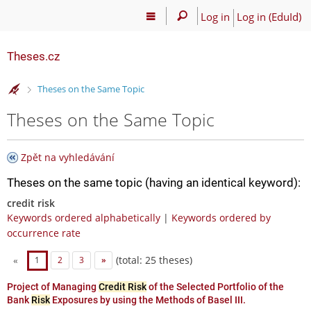
Log in
Log in (EduId)
Theses.cz
>
Theses on the Same Topic
Theses on the Same Topic
Zpět na vyhledávání
Theses on the same topic (having an identical keyword):
credit risk
Keywords ordered alphabetically
|
Keywords ordered by
occurrence rate
(total: 25 theses)
«
1
2
3
»
Project of Managing
Credit Risk
of the Selected Portfolio of the
Bank
Risk
Exposures by using the Methods of Basel III.