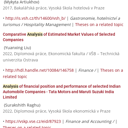
(Mykyta Artiukhov)
2017, Bakalářská práce, Vysoká škola hotelová v Praze
•
http://is.vsh.cz/th/14600/vsh_b/
|
Gastronomie, hotelnictví a
turismus / Hospitality Management
|
Theses on a related topic
Comparative
Analysis
of Estimated Market Values of Selected
Companies
(Yuanxing Liu)
2022, Diplomová práce, Ekonomická fakulta / VŠB – Technická
univerzita Ostrava
•
http://hdl.handle.net/10084/146758
|
Finance /
|
Theses on a
related topic
Analysis
of financial position and performance of selected Indian
Automobile Companies - Tata Motors and Maruti Suzuki India
Limited
(Surakshith Raghu)
2022, Diplomová práce, Vysoká škola ekonomická v Praze
•
https://vskp.vse.cz/eid/87923
|
Finance and Accounting /
|
Theses on a related topic