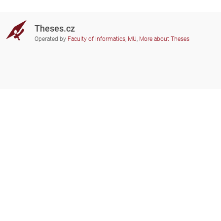
Theses.cz
Operated by
Faculty of Informatics, MU
,
More about Theses
Do you need help?
Participating schools
theses@fi.muni.cz
Administrators of educational
institutions involved
Help
Privacy
Frequently asked questions
Accessibility
Zobrazit klasickou verzi
Go to top