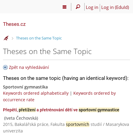
Log in
Log in (EduId)
Theses.cz
>
Theses on the Same Topic
Theses on the Same Topic
Zpět na vyhledávání
Theses on the same topic (having an identical keyword):
Sportovní gymnastika
Keywords ordered alphabetically
|
Keywords ordered by
occurrence rate
Přepětí,
přetížení
a přetrénování dětí ve
sportovní gymnastice
(Iveta Čechovská)
2015, Bakalářská práce, Fakulta
sportovních
studií / Masarykova
univerzita