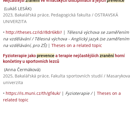
Nejčastější
zranění
ve vrhačských disciplínách a jejich
prevence
(Lukáš LESÁK)
2023, Bakalářská práce, Pedagogická fakulta / OSTRAVSKÁ
UNIVERZITA
•
http://theses.cz/id//8dr6k8//
|
Tělesná výchova se zaměřením
na vzdělávání / Tělesná výchova - Anglický jazyk (se zaměřením
na vzdělávání, pro ZŠ)
|
Theses on a related topic
Fyzioterapie jako
prevence
a terapie nejčastějších
zranění
horní
končetiny u sportovních lezců
(Anna Čermáková)
2025, Bakalářská práce, Fakulta sportovních studií / Masarykova
univerzita
•
https://is.muni.cz/th/gf4uk/
|
Fyzioterapie /
|
Theses on a
related topic