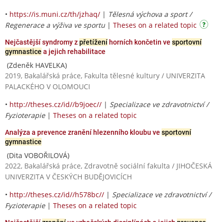
•
https://is.muni.cz/th/jzhaq/
|
Tělesná výchova a sport /
Regenerace a výživa ve sportu
|
Theses on a related topic
Nejčastější syndromy z
přetížení
horních končetin ve
sportovní
gymnastice
a jejich rehabilitace
(Zdeněk HAVELKA)
2019, Bakalářská práce, Fakulta tělesné kultury / UNIVERZITA
PALACKÉHO V OLOMOUCI
•
http://theses.cz/id//b9joec//
|
Specializace ve zdravotnictví /
Fyzioterapie
|
Theses on a related topic
Analýza a prevence zranění hlezenního kloubu ve
sportovní
gymnastice
(Dita VOBOŘILOVÁ)
2022, Bakalářská práce, Zdravotně sociální fakulta / JIHOČESKÁ
UNIVERZITA V ČESKÝCH BUDĚJOVICÍCH
•
http://theses.cz/id//h578bc//
|
Specializace ve zdravotnictví /
Fyzioterapie
|
Theses on a related topic