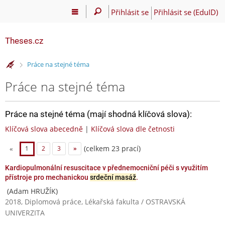
Přihlásit se
Přihlásit se (EduID)
Theses.cz
>
Práce na stejné téma
Práce na stejné téma
Práce na stejné téma (mají shodná klíčová slova):
Klíčová slova abecedně
|
Klíčová slova dle četnosti
(celkem 23 prací)
«
1
2
3
»
Kardiopulmonální resuscitace v přednemocniční péči s využitím
přístroje pro mechanickou
srdeční masáž
.
(Adam HRUŽÍK)
2018, Diplomová práce, Lékařská fakulta / OSTRAVSKÁ
UNIVERZITA