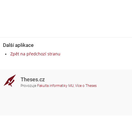
Další aplikace
Zpět na předchozí stranu
Theses.cz
Provozuje
Fakulta informatiky MU
,
Více o Theses
Potřebujete poradit?
Zapojené školy
theses@fi.muni.cz
Správci zapojených škol