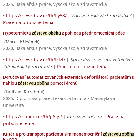
2025, Bakalářská práce, Vysoká škola zdravotnická
•
https://is.vszdrav.cz/th/fjy58/
|
Zdravotnické záchranářství /
|
Práce na příbuzné téma
Hypotermická
zástava oběhu
z pohledu přednemocniční péče
(Marek Křivánek)
2020, Bakalářská práce, Vysoká škola zdravotnická
•
https://is.vszdrav.cz/th/fzlzt/
|
Specializace ve zdravotnictví /
Zdravotnický záchranář
|
Práce na příbuzné téma
Doručování automatizovaných externích defibrilátorů pacientům s
náhlou
zástavou oběhu
pomoci dronů
(Ladislav Rozehnal)
2025, Diplomová práce, Lékařská fakulta / Masarykova
univerzita
•
https://is.muni.cz/th/jf6qs/
|
Intenzivní péče /
|
Práce na
příbuzné téma
Kritéria pro transport pacienta s mimonemocniční
zástavou oběhu
k eCPR