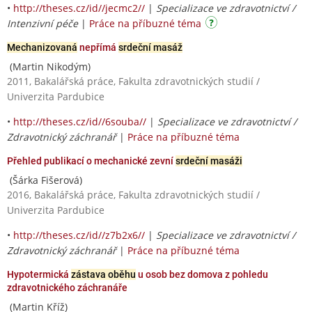
•
http://theses.cz/id//jecmc2//
|
Specializace ve zdravotnictví /
Intenzivní péče
|
Práce na příbuzné téma
Mechanizovaná
nepřímá
srdeční masáž
(Martin Nikodým)
2011, Bakalářská práce, Fakulta zdravotnických studií /
Univerzita Pardubice
•
http://theses.cz/id//6souba//
|
Specializace ve zdravotnictví /
Zdravotnický záchranář
|
Práce na příbuzné téma
Přehled publikací o mechanické zevní
srdeční masáži
(Šárka Fišerová)
2016, Bakalářská práce, Fakulta zdravotnických studií /
Univerzita Pardubice
•
http://theses.cz/id//z7b2x6//
|
Specializace ve zdravotnictví /
Zdravotnický záchranář
|
Práce na příbuzné téma
Hypotermická
zástava oběhu
u osob bez domova z pohledu
zdravotnického záchranáře
(Martin Kříž)