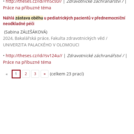
•
http://theses.cz/id//rn5cs0//
|
Zdravotnické záchranářství /
|
Práce na příbuzné téma
Náhlá
zástava oběhu
u pediatrických pacientů v přednemocniční
neodkladné péči
(Sabina ZÁLEŠÁKOVÁ)
2024, Bakalářská práce, Fakulta zdravotnických věd /
UNIVERZITA PALACKÉHO V OLOMOUCI
•
http://theses.cz/id//sv124u//
|
Zdravotnické záchranářství /
|
Práce na příbuzné téma
(celkem 23 prací)
«
1
2
3
»