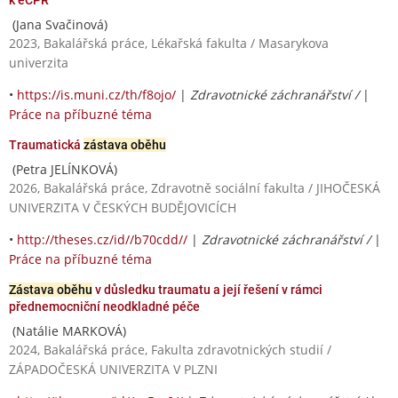
(Jana Svačinová)
2023, Bakalářská práce, Lékařská fakulta / Masarykova
univerzita
•
https://is.muni.cz/th/f8ojo/
|
Zdravotnické záchranářství /
|
Práce na příbuzné téma
Traumatická
zástava oběhu
(Petra JELÍNKOVÁ)
2026, Bakalářská práce, Zdravotně sociální fakulta / JIHOČESKÁ
UNIVERZITA V ČESKÝCH BUDĚJOVICÍCH
•
http://theses.cz/id//b70cdd//
|
Zdravotnické záchranářství /
|
Práce na příbuzné téma
Zástava oběhu
v důsledku traumatu a její řešení v rámci
přednemocniční neodkladné péče
(Natálie MARKOVÁ)
2024, Bakalářská práce, Fakulta zdravotnických studií /
ZÁPADOČESKÁ UNIVERZITA V PLZNI