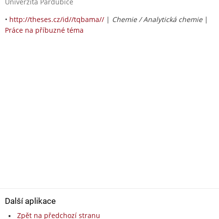
Univerzita Pardubice
•
http://theses.cz/id//tqbama//
|
Chemie / Analytická chemie
|
Práce na příbuzné téma
Další aplikace
Zpět na předchozí stranu