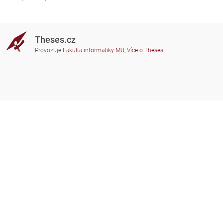
Theses.cz
Provozuje
Fakulta informatiky MU
,
Více o Theses
Potřebujete poradit?
Zapojené školy
theses@fi.muni.cz
Správci zapojených škol
Nápověda
Soukromí
Často kladené dotazy
Přístupnost
Zobrazit klasickou verzi