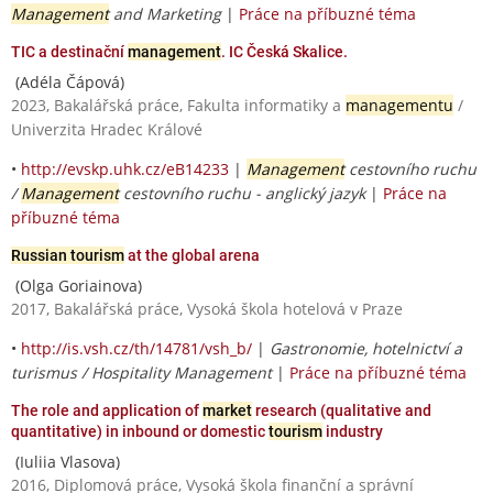
Management
and Marketing
|
Práce na příbuzné téma
TIC a destinační
management
. IC Česká Skalice.
(Adéla Čápová)
2023, Bakalářská práce, Fakulta informatiky a
managementu
/
Univerzita Hradec Králové
•
http://evskp.uhk.cz/eB14233
|
Management
cestovního ruchu
/
Management
cestovního ruchu - anglický jazyk
|
Práce na
příbuzné téma
Russian tourism
at the global arena
(Olga Goriainova)
2017, Bakalářská práce, Vysoká škola hotelová v Praze
•
http://is.vsh.cz/th/14781/vsh_b/
|
Gastronomie, hotelnictví a
turismus / Hospitality Management
|
Práce na příbuzné téma
The role and application of
market
research (qualitative and
quantitative) in inbound or domestic
tourism
industry
(Iuliia Vlasova)
2016, Diplomová práce, Vysoká škola finanční a správní