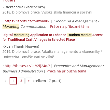
Industry
(Oleksandra Gladchenko)
2018, Diplomová práce, Vysoká škola finanční a správní
•
https://is.vsfs.cz/th/mvah8/
|
Ekonomika a management /
Marketing
Communication
|
Práce na příbuzné téma
Digital
Marketing
Application to Enhance
Tourism Market
Access
for Traditional Craft Villages in Selected Place
(Xuan Thanh Nguyen)
2019, Diplomová práce, Fakulta managementu a ekonomiky /
Univerzita Tomáše Bati ve Zlíně
•
http://theses.cz/id//2fj24d//
|
Economics and Management /
Business Administration
|
Práce na příbuzné téma
(celkem 17 prací)
«
1
2
»