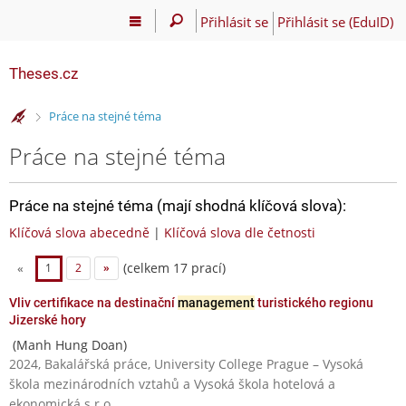
Přihlásit se
Přihlásit se (EduID)
Theses.cz
>
Práce na stejné téma
Práce na stejné téma
Práce na stejné téma (mají shodná klíčová slova):
Klíčová slova abecedně
|
Klíčová slova dle četnosti
(celkem 17 prací)
«
1
2
»
Vliv certifikace na destinační
management
turistického regionu
Jizerské hory
(Manh Hung Doan)
2024, Bakalářská práce, University College Prague – Vysoká
škola mezinárodních vztahů a Vysoká škola hotelová a
ekonomická s.r.o.