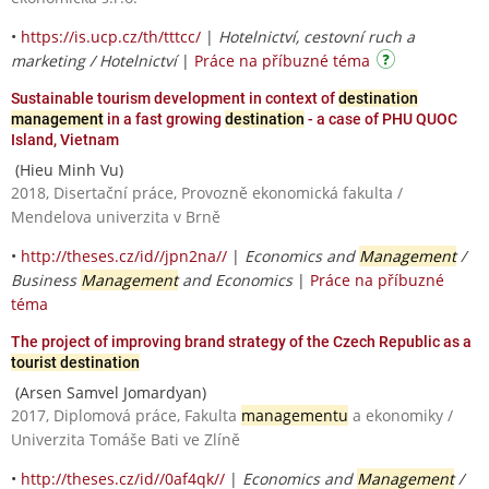
•
https://is.ucp.cz/th/tttcc/
|
Hotelnictví, cestovní ruch a
marketing / Hotelnictví
|
Práce na příbuzné téma
Sustainable tourism development in context of
destination
management
in a fast growing
destination
- a case of PHU QUOC
Island, Vietnam
(Hieu Minh Vu)
2018, Disertační práce, Provozně ekonomická fakulta /
Mendelova univerzita v Brně
•
http://theses.cz/id//jpn2na//
|
Economics and
Management
/
Business
Management
and Economics
|
Práce na příbuzné
téma
The project of improving brand strategy of the Czech Republic as a
tourist destination
(Arsen Samvel Jomardyan)
2017, Diplomová práce, Fakulta
managementu
a ekonomiky /
Univerzita Tomáše Bati ve Zlíně
•
http://theses.cz/id//0af4qk//
|
Economics and
Management
/