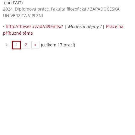
(Jan FAIT)
2024, Diplomová práce, Fakulta filozofická / ZÁPADOČESKÁ
UNIVERZITA V PLZNI
•
http://theses.cz/id//49emls//
|
Moderní dějiny /
|
Práce na
příbuzné téma
(celkem 17 prací)
«
1
2
»