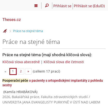
Přihlásit se
Přihlásit se (EduID)
Theses.cz
>
Práce na stejné téma
Práce na stejné téma
Práce na stejné téma (mají shodná klíčová slova):
Klíčová slova abecedně
|
Klíčová slova dle četnosti
(celkem 17 prací)
«
1
2
»
Pooperační péče
o pacienty s ortopedickými implantáty z pohledu
sestry
(Kamila HRABÁKOVÁ)
2026, Bakalářská práce, Fakulta zdravotnických studií /
UNIVERZITA JANA EVANGELISTY PURKYNĚ V ÚSTÍ NAD LABEM