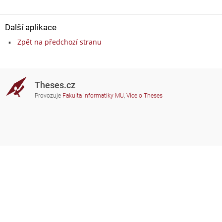
Další aplikace
Zpět na předchozí stranu
Theses.cz
Provozuje
Fakulta informatiky MU
,
Více o Theses
Potřebujete poradit?
Zapojené školy
theses@fi.muni.cz
Správci zapojených škol
Nápověda
Soukromí
Často kladené dotazy
Přístupnost