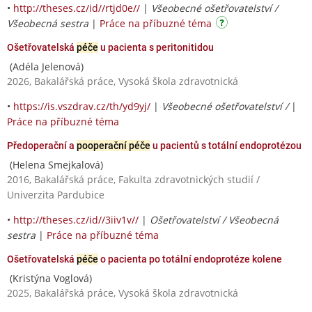
•
http://theses.cz/id//rtjd0e//
|
Všeobecné ošetřovatelství /
Všeobecná sestra
|
Práce na příbuzné téma
Ošetřovatelská
péče
u pacienta s peritonitidou
(Adéla Jelenová)
2026, Bakalářská práce, Vysoká škola zdravotnická
•
https://is.vszdrav.cz/th/yd9yj/
|
Všeobecné ošetřovatelství /
|
Práce na příbuzné téma
Předoperační a
pooperační péče
u pacientů s totální endoprotézou
(Helena Smejkalová)
2016, Bakalářská práce, Fakulta zdravotnických studií /
Univerzita Pardubice
•
http://theses.cz/id//3iiv1v//
|
Ošetřovatelství / Všeobecná
sestra
|
Práce na příbuzné téma
Ošetřovatelská
péče
o pacienta po totální endoprotéze kolene
(Kristýna Voglová)
2025, Bakalářská práce, Vysoká škola zdravotnická