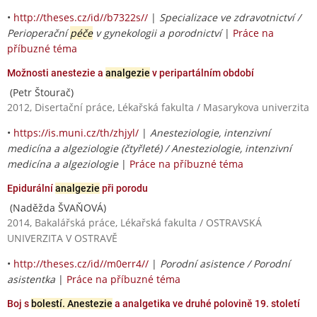
•
http://theses.cz/id//b7322s//
|
Specializace ve zdravotnictví /
Perioperační
péče
v gynekologii a porodnictví
|
Práce na
příbuzné téma
Možnosti anestezie a
analgezie
v peripartálním období
(Petr Štourač)
2012, Disertační práce, Lékařská fakulta / Masarykova univerzita
•
https://is.muni.cz/th/zhjyl/
|
Anesteziologie, intenzivní
medicína a algeziologie (čtyřleté) / Anesteziologie, intenzivní
medicína a algeziologie
|
Práce na příbuzné téma
Epidurální
analgezie
při porodu
(Naděžda ŠVAŇOVÁ)
2014, Bakalářská práce, Lékařská fakulta / OSTRAVSKÁ
UNIVERZITA V OSTRAVĚ
•
http://theses.cz/id//m0err4//
|
Porodní asistence / Porodní
asistentka
|
Práce na příbuzné téma
Boj s
bolestí. Anestezie
a analgetika ve druhé polovině 19. století