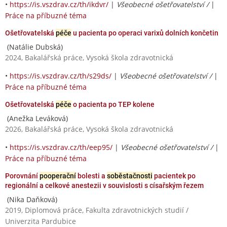
•
https://is.vszdrav.cz/th/ikdvr/
|
Všeobecné ošetřovatelství /
|
Práce na příbuzné téma
Ošetřovatelská
péče
u pacienta po operaci varixů dolních končetin
(Natálie Dubská)
2024, Bakalářská práce, Vysoká škola zdravotnická
•
https://is.vszdrav.cz/th/s29ds/
|
Všeobecné ošetřovatelství /
|
Práce na příbuzné téma
Ošetřovatelská
péče
o pacienta po TEP kolene
(Anežka Leváková)
2026, Bakalářská práce, Vysoká škola zdravotnická
•
https://is.vszdrav.cz/th/eep95/
|
Všeobecné ošetřovatelství /
|
Práce na příbuzné téma
Porovnání
pooperační
bolesti a
soběstačnosti
pacientek po
regionální a celkové anestezii v souvislosti s císařským řezem
(Nika Daňková)
2019, Diplomová práce, Fakulta zdravotnických studií /
Univerzita Pardubice