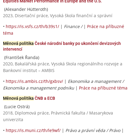
Equities Market Performance in Europe and the U.S.
(Alexander Hütteroth)
2023, Disertační práce, Vysoká škola finanční a správní
•
https://is.vsfs.cz/th/b39s1/
|
Finance /
|
Práce na příbuzné
téma
Měnová politika
České národní banky po ukončení devizových
intervencí
(František Řanda)
2020, Bakalářská práce, Vysoká škola regionálního rozvoje a
Bankovní institut – AMBIS
•
https://is.ambis.cz/th/gxbsv/
|
Ekonomika a management /
Ekonomika a management podniku
|
Práce na příbuzné téma
Měnová politika
ČNB a ECB
(Lucie Ostrá)
2018, Diplomová práce, Právnická fakulta / Masarykova
univerzita
•
https://is.muni.cz/th/le9wf/
|
Právo a právní věda / Právo
|