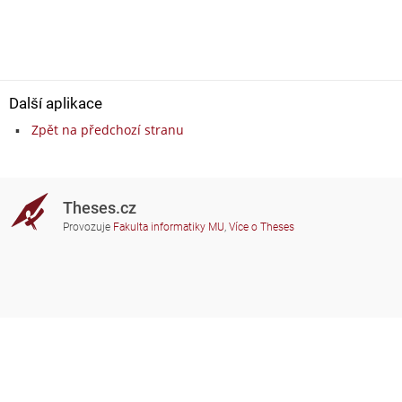
Další aplikace
Zpět na předchozí stranu
Theses.cz
Provozuje
Fakulta informatiky MU
,
Více o Theses
Potřebujete poradit?
Zapojené školy
theses@fi.muni.cz
Správci zapojených škol