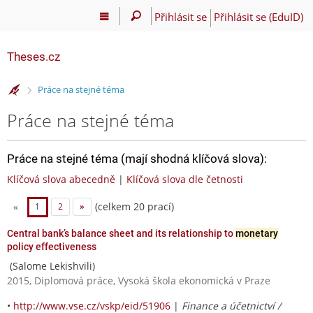
Přihlásit se
Přihlásit se (EduID)
Theses.cz
>
Práce na stejné téma
Práce na stejné téma
Práce na stejné téma (mají shodná klíčová slova):
Klíčová slova abecedně
|
Klíčová slova dle četnosti
(celkem 20 prací)
«
1
2
»
Central bank’s balance sheet and its relationship to
monetary
policy effectiveness
(Salome Lekishvili)
2015, Diplomová práce, Vysoká škola ekonomická v Praze
•
http://www.vse.cz/vskp/eid/51906
|
Finance a účetnictví /