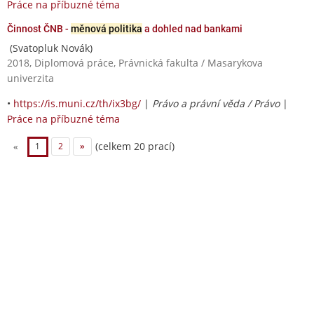
Práce na příbuzné téma
Činnost ČNB -
měnová politika
a dohled nad bankami
(Svatopluk Novák)
2018, Diplomová práce, Právnická fakulta / Masarykova
univerzita
•
https://is.muni.cz/th/ix3bg/
|
Právo a právní věda / Právo
|
Práce na příbuzné téma
(celkem 20 prací)
«
1
2
»