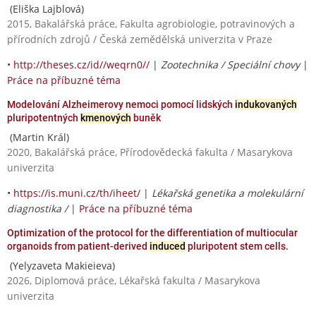
(Eliška Lajblová)
2015, Bakalářská práce, Fakulta agrobiologie, potravinových a
přírodních zdrojů / Česká zemědělská univerzita v Praze
•
http://theses.cz/id//weqrn0//
|
Zootechnika / Speciální chovy
|
Práce na příbuzné téma
Modelování Alzheimerovy nemoci pomocí lidských
indukovaných
pluripotentných
kmenových
buněk
(Martin Král)
2020, Bakalářská práce, Přírodovědecká fakulta / Masarykova
univerzita
•
https://is.muni.cz/th/iheet/
|
Lékařská genetika a molekulární
diagnostika /
|
Práce na příbuzné téma
Optimization of the protocol for the differentiation of multiocular
organoids from patient-derived
induced
pluripotent stem cells.
(Yelyzaveta Makieieva)
2026, Diplomová práce, Lékařská fakulta / Masarykova
univerzita