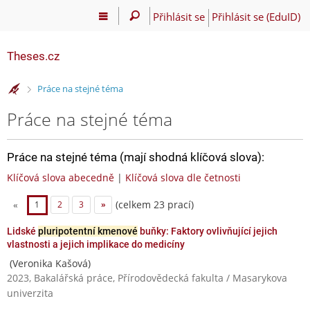
Přihlásit se
Přihlásit se (EduID)
Theses.cz
>
Práce na stejné téma
Práce na stejné téma
Práce na stejné téma (mají shodná klíčová slova):
Klíčová slova abecedně
|
Klíčová slova dle četnosti
(celkem 23 prací)
«
1
2
3
»
Lidské
pluripotentní kmenové
buňky: Faktory ovlivňující jejich
vlastnosti a jejich implikace do medicíny
(Veronika Kašová)
2023, Bakalářská práce, Přírodovědecká fakulta / Masarykova
univerzita