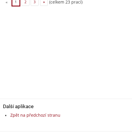
(celkem 23 prací)
«
1
2
3
»
Další aplikace
Zpět na předchozí stranu