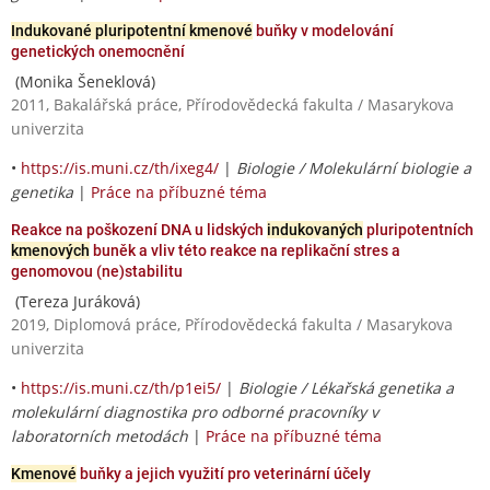
Indukované pluripotentní kmenové
buňky v modelování
genetických onemocnění
(Monika Šeneklová)
2011, Bakalářská práce, Přírodovědecká fakulta / Masarykova
univerzita
•
https://is.muni.cz/th/ixeg4/
|
Biologie / Molekulární biologie a
genetika
|
Práce na příbuzné téma
Reakce na poškození DNA u lidských
indukovaných
pluripotentních
kmenových
buněk a vliv této reakce na replikační stres a
genomovou (ne)stabilitu
(Tereza Juráková)
2019, Diplomová práce, Přírodovědecká fakulta / Masarykova
univerzita
•
https://is.muni.cz/th/p1ei5/
|
Biologie / Lékařská genetika a
molekulární diagnostika pro odborné pracovníky v
laboratorních metodách
|
Práce na příbuzné téma
Kmenové
buňky a jejich využití pro veterinární účely