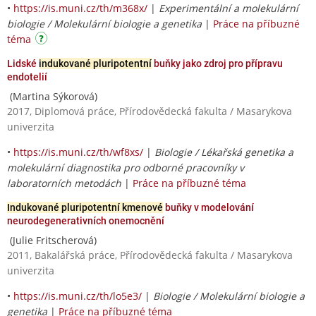
•
https://is.muni.cz/th/m368x/
|
Experimentální a molekulární
biologie / Molekulární biologie a genetika
|
Práce na příbuzné
téma
Lidské
indukované pluripotentní
buňky jako zdroj pro přípravu
endotelií
(Martina Sýkorová)
2017, Diplomová práce, Přírodovědecká fakulta / Masarykova
univerzita
•
https://is.muni.cz/th/wf8xs/
|
Biologie / Lékařská genetika a
molekulární diagnostika pro odborné pracovníky v
laboratorních metodách
|
Práce na příbuzné téma
Indukované pluripotentní kmenové
buňky v modelování
neurodegenerativních onemocnění
(Julie Fritscherová)
2011, Bakalářská práce, Přírodovědecká fakulta / Masarykova
univerzita
•
https://is.muni.cz/th/lo5e3/
|
Biologie / Molekulární biologie a
genetika
|
Práce na příbuzné téma