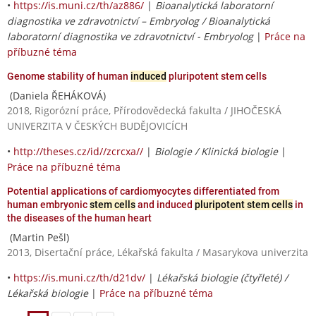
•
https://is.muni.cz/th/az886/
|
Bioanalytická laboratorní
diagnostika ve zdravotnictví – Embryolog / Bioanalytická
laboratorní diagnostika ve zdravotnictví - Embryolog
|
Práce na
příbuzné téma
Genome stability of human
induced
pluripotent stem cells
(Daniela ŘEHÁKOVÁ)
2018, Rigorózní práce, Přírodovědecká fakulta / JIHOČESKÁ
UNIVERZITA V ČESKÝCH BUDĚJOVICÍCH
•
http://theses.cz/id//zcrcxa//
|
Biologie / Klinická biologie
|
Práce na příbuzné téma
Potential applications of cardiomyocytes differentiated from
human embryonic
stem cells
and induced
pluripotent stem cells
in
the diseases of the human heart
(Martin Pešl)
2013, Disertační práce, Lékařská fakulta / Masarykova univerzita
•
https://is.muni.cz/th/d21dv/
|
Lékařská biologie (čtyřleté) /
Lékařská biologie
|
Práce na příbuzné téma