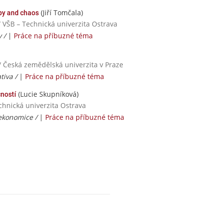
(Jiří Tomčala)
opy and chaos
/ VŠB – Technická univerzita Ostrava
y /
|
Práce na příbuzné téma
/ Česká zemědělská univerzita v Praze
tiva /
|
Práce na příbuzné téma
(Lucie Skupníková)
čností
chnická univerzita Ostrava
 ekonomice /
|
Práce na příbuzné téma