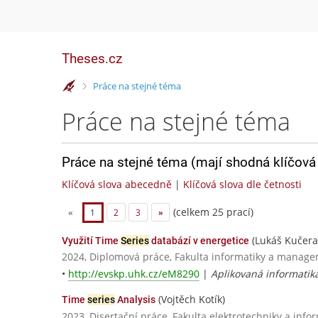
Theses.cz
>
Práce na stejné téma
Práce na stejné téma
Práce na stejné téma (mají shodná klíčová 
Klíčová slova abecedně
|
Klíčová slova dle četnosti
(celkem 25 prací)
«
1
2
3
»
(Lukáš Kučera
Využití Time
Series
databází v energetice
2024, Diplomová práce, Fakulta informatiky a manage
•
http://evskp.uhk.cz/eM8290
|
Aplikovaná informatik
(Vojtěch Kotík)
Time
series
Analysis
2023, Disertační práce, Fakulta elektrotechniky a info