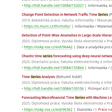
•
http://hdl.handle.net/10084/152027
|
Informatika, k
(P
Change Point Detection in Network Traffic Time
Series
2019, Bakalářská práce, Fakulta informatiky / Masaryk
•
https://is.muni.cz/th/chx9u/
|
Informatika / Matemat
Detection of Point-Wise Anomalies in Large-Scale Hiera
2025, Diplomová práce, Vysoká škola ekonomická v Pr
•
https://vskp.vse.cz/eid/96442
|
Data a analytika pro
Chaotic time
series
forecasting using deep neural netwo
2025, Disertační práce, Fakulta elektrotechniky a info
•
http://hdl.handle.net/10084/155864
|
Informatika /
(Bohumil Kolář)
Time
Series
Analysis
2023, Diplomová práce, Fakulta elektrotechniky a info
•
http://hdl.handle.net/10084/150106
|
Průmysl 4.0 /
Forecasting Macrofinancial Time
Series
with Machine Le
2025, Diplomová práce, Vysoká škola ekonomická v Pr
•
https://vskp.vse.cz/eid/96362
|
Statistika /
|
Práce n