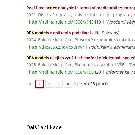
Real time
series
analysis in terms of predictability, entr
2021, Disertační práce, Univerzitní studijní programy 
•
http://hdl.handle.net/10084/145410
|
Výpočetní věd
(Illia Soloviov)
DEA modely
s aplikací v podnikání
2024, Bakalářská práce, Provozně ekonomická fakulta 
•
http://theses.cz/id//oxdriy//
|
Podnikání a administra
DEA modely
a jejich využití při měření efektivnosti spole
2025, Bakalářská práce, Ekonomická fakulta / VŠB – Te
•
http://hdl.handle.net/10084/156420
|
Informatika v
(celkem 25 prací)
«
1
2
3
»
Další aplikace