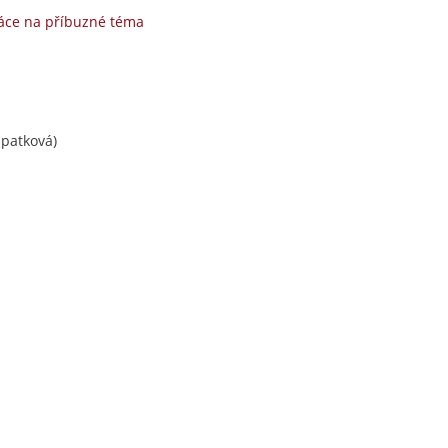
áce na příbuzné téma
patková)