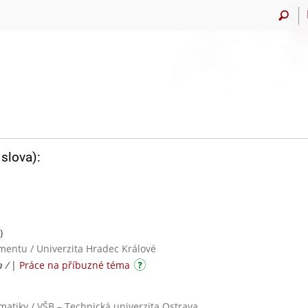
slova):
)
mentu / Univerzita Hradec Králové
a /
|
Práce na příbuzné téma
rmatiky / VŠB – Technická univerzita Ostrava