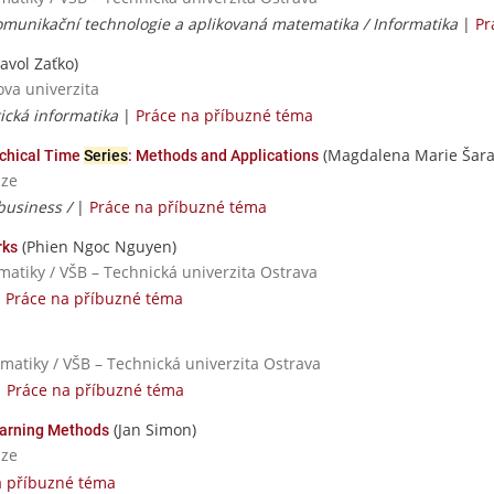
omunikační technologie a aplikovaná matematika / Informatika
|
Pr
avol Zaťko)
ova univerzita
ická informatika
|
Práce na příbuzné téma
(Magdalena Marie Šara
rchical Time
Series
: Methods and Applications
aze
 business /
|
Práce na příbuzné téma
(Phien Ngoc Nguyen)
rks
rmatiky / VŠB – Technická univerzita Ostrava
|
Práce na příbuzné téma
rmatiky / VŠB – Technická univerzita Ostrava
|
Práce na příbuzné téma
(Jan Simon)
arning Methods
aze
a příbuzné téma