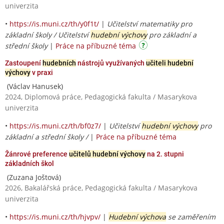
univerzita
•
https://is.muni.cz/th/y0f1t/
|
Učitelství matematiky pro
základní školy / Učitelství
hudební výchovy
pro základní a
střední školy
|
Práce na příbuzné téma
Zastoupení
hudebních
nástrojů využívaných
učiteli hudební
výchovy
v praxi
(Václav Hanusek)
2024, Diplomová práce, Pedagogická fakulta / Masarykova
univerzita
•
https://is.muni.cz/th/bf0z7/
|
Učitelství
hudební výchovy
pro
základní a střední školy /
|
Práce na příbuzné téma
Žánrové preference
učitelů hudební výchovy
na 2. stupni
základních škol
(Zuzana Joštová)
2026, Bakalářská práce, Pedagogická fakulta / Masarykova
univerzita
•
https://is.muni.cz/th/hjvpv/
|
Hudební výchova
se zaměřením