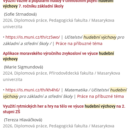
Využití vážné a populární hudby v činnostním pojetí
hudební
výchovy
7. ročníku základní školy
(Sofie Strnadová)
2026, Diplomová práce, Pedagogická fakulta / Masarykova
univerzita
•
https://is.muni.cz/th/cz5wo/
|
Učitelství
hudební výchovy
pro
základní a střední školy /
|
Práce na příbuzné téma
Aplikace moravského výročního zvykosloví ve výuce
hudební
výchovy
(Marie Sigmundová)
2024, Diplomová práce, Přírodovědecká fakulta / Masarykova
univerzita
•
https://is.muni.cz/th/kh4h6/
|
Matematika / Učitelství
hudební
výchovy
pro základní a střední školy
|
Práce na příbuzné téma
Využití rytmických her a hry na tělo ve výuce
hudební výchovy
na 2.
stupni ZŠ
(Tereza Hlaváčková)
2026, Diplomová práce, Pedagogická fakulta / Masarykova