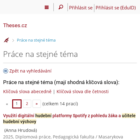
Přihlásit se
Přihlásit se (EduID)
Theses.cz
>
Práce na stejné téma
Práce na stejné téma
Zpět na vyhledávání
Práce na stejné téma (mají shodná klíčová slova):
Klíčová slova abecedně
|
Klíčová slova dle četnosti
(celkem 14 prací)
«
1
2
»
Využití digitální
hudební
platformy Spotify z pohledu žáka a
učitele
hudební výchovy
(Anna Hrudová)
2025, Diplomová práce, Pedagogická fakulta / Masarykova