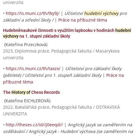
univerzita
•
https://is.muni.cz/th/tky9j/
|
Učitelství
hudební výchovy
pro
základní a střední školy /
|
Práce na příbuzné téma
Hudebněnaukové činnosti s využitím lapbooku v hodinách
hudební
výchovy
na 1. stupni základní školy
(Kateřina Przeczková)
2023, Diplomová práce, Pedagogická fakulta / Masarykova
univerzita
•
https://is.muni.cz/th/taxzx/
|
Učitelství pro základní školy
(pětileté) / Učitelství pro 1. stupeň základní školy
|
Práce na
příbuzné téma
The
History of
Chess Records
(Kateřina EICHLEROVÁ)
2022, Bakalářská práce, Pedagogická fakulta / OSTRAVSKÁ
UNIVERZITA
•
http://theses.cz/id//j0eeqd//
|
Anglický jazyk se zaměřením na
vzdělávání / Anglický jazyk - Hudební výchova (se zaměřením na