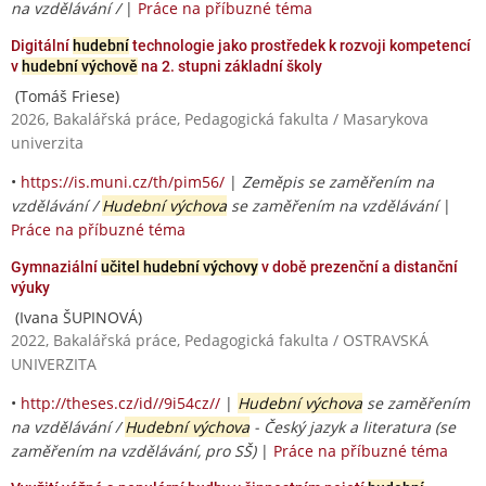
na vzdělávání /
|
Práce na příbuzné téma
Digitální
hudební
technologie jako prostředek k rozvoji kompetencí
v
hudební výchově
na 2. stupni základní školy
(Tomáš Friese)
2026, Bakalářská práce, Pedagogická fakulta / Masarykova
univerzita
•
https://is.muni.cz/th/pim56/
|
Zeměpis se zaměřením na
vzdělávání /
Hudební výchova
se zaměřením na vzdělávání
|
Práce na příbuzné téma
Gymnaziální
učitel hudební výchovy
v době prezenční a distanční
výuky
(Ivana ŠUPINOVÁ)
2022, Bakalářská práce, Pedagogická fakulta / OSTRAVSKÁ
UNIVERZITA
•
http://theses.cz/id//9i54cz//
|
Hudební výchova
se zaměřením
na vzdělávání /
Hudební výchova
- Český jazyk a literatura (se
zaměřením na vzdělávání, pro SŠ)
|
Práce na příbuzné téma