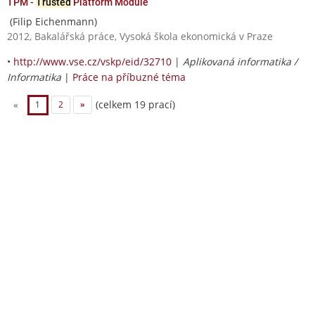
TPM -
Trusted
Platform Module
(Filip Eichenmann)
2012, Bakalářská práce, Vysoká škola ekonomická v Praze
•
http://www.vse.cz/vskp/eid/32710
|
Aplikovaná informatika /
Informatika
|
Práce na příbuzné téma
(celkem 19 prací)
«
1
2
»