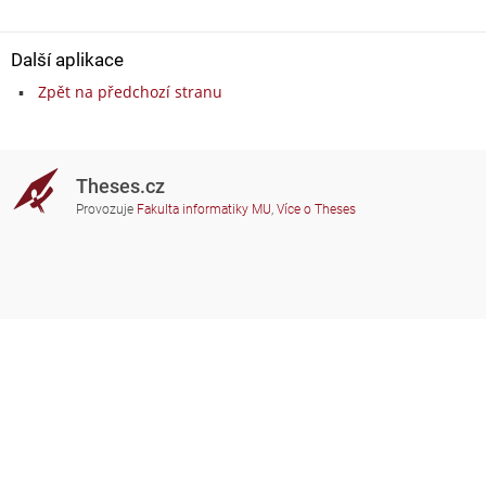
Další aplikace
Zpět na předchozí stranu
Theses.cz
Provozuje
Fakulta informatiky MU
,
Více o Theses
Potřebujete poradit?
Zapojené školy
theses@fi.muni.cz
Správci zapojených škol
Nápověda
Soukromí
Často kladené dotazy
Přístupnost