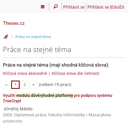
Přihlásit se
Přihlásit se (EduID)
Theses.cz
>
Práce na stejné téma
Práce na stejné téma
Práce na stejné téma (mají shodná klíčová slova):
Klíčová slova abecedně
|
Klíčová slova dle četnosti
(celkem 19 prací)
«
1
2
»
Využití
modulu důvěryhodné platformy
pro podporu systému
TrueCrypt
(Ondřej Málek)
2009, Diplomová práce, Fakulta informatiky / Masarykova
univerzita