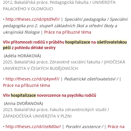
2012, Bakalářská práce, Pedagogická fakulta / UNIVERZITA
PALACKÉHO V OLOMOUCI
•
http://theses.cz/id//ptd9vf//
|
Speciální pedagogika / Speciální
pedagogika pro 2. stupeň základních škol a střední školy a
ukrajinská filologie
|
Práce na příbuzné téma
Vliv přítomnosti rodičů v průběhu
hospitalizace
na
ošetřovatelskou
péči
z pohledu dětské sestry
(Adéla HORÁKOVÁ)
2025, Bakalářská práce, Zdravotně sociální fakulta / JIHOČESKÁ
UNIVERZITA V ČESKÝCH BUDĚJOVICÍCH
•
http://theses.cz/id//pkyvvf//
|
Pediatrické ošetřovatelství /
|
Práce na příbuzné téma
Vliv
hospitalizace
novorozence na psychiku rodičů
(Anna DVOŘANOVÁ)
2023, Bakalářská práce, Fakulta zdravotnických studií /
ZÁPADOČESKÁ UNIVERZITA V PLZNI
•
http://theses.cz/id//ze8d0x//
|
Porodní asistence /
|
Práce na