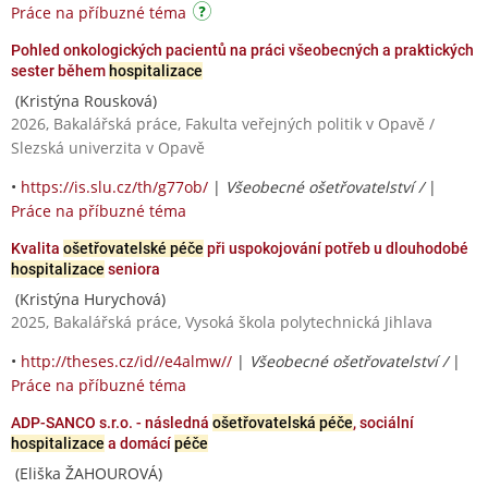
Práce na příbuzné téma
Pohled onkologických pacientů na práci všeobecných a praktických
sester během
hospitalizace
(Kristýna Rousková)
2026, Bakalářská práce, Fakulta veřejných politik v Opavě /
Slezská univerzita v Opavě
•
https://is.slu.cz/th/g77ob/
|
Všeobecné ošetřovatelství /
|
Práce na příbuzné téma
Kvalita
ošetřovatelské péče
při uspokojování potřeb u dlouhodobé
hospitalizace
seniora
(Kristýna Hurychová)
2025, Bakalářská práce, Vysoká škola polytechnická Jihlava
•
http://theses.cz/id//e4almw//
|
Všeobecné ošetřovatelství /
|
Práce na příbuzné téma
ADP-SANCO s.r.o. - následná
ošetřovatelská péče
, sociální
hospitalizace
a domácí
péče
(Eliška ŽAHOUROVÁ)