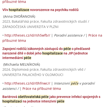
příbuzné téma
Vliv
hospitalizace
novorozence na psychiku rodičů
(Anna DVOŘANOVÁ)
2023, Bakalářská práce, Fakulta zdravotnických studií /
ZÁPADOČESKÁ UNIVERZITA V PLZNI
•
http://theses.cz/id//sh5wfb//
|
Porodní asistence /
|
Práce na
příbuzné téma
Zapojení rodičů/zákonných zástupců do
péče
o předčasně
narozené dítě v době jeho
hospitalizace
na JIP/jednotce
intermediární
péče
(Michaela MELNÍKOVÁ)
2024, Diplomová práce, Fakulta zdravotnických věd /
UNIVERZITA PALACKÉHO V OLOMOUCI
•
http://theses.cz/id//0hfnwc//
|
Intenzivní
péče
v porodní
asistenci /
|
Práce na příbuzné téma
Bariérová
ošetřovatelská péče
jako prevence infekcí spojených s
hospitalizací
na jednotce intenzivní
péče