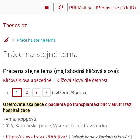
Přihlásit se
Přihlásit se (EduID)
Theses.cz
>
Práce na stejné téma
Práce na stejné téma
Práce na stejné téma (mají shodná klíčová slova):
Klíčová slova abecedně
|
Klíčová slova dle četnosti
(celkem 23 prací)
«
1
2
3
»
Ošetřovatelská péče
o pacienta po transplantaci plic v akutní fázi
hospitalizace
(Anna Koppová)
2026, Bakalářská práce, Vysoká škola zdravotnická
•
https://is.vszdrav.cz/th/qjfva/
|
Všeobecné ošetřovatelství /
|