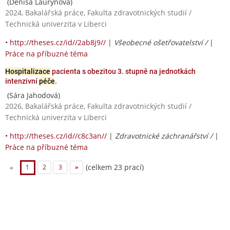
(Denisa Laurýnová)
2024, Bakalářská práce, Fakulta zdravotnických studií /
Technická univerzita v Liberci
•
http://theses.cz/id//2ab8j9//
|
Všeobecné ošetřovatelství /
|
Práce na příbuzné téma
Hospitalizace
pacienta s obezitou 3. stupně na jednotkách
intenzivní
péče
.
(Sára Jahodová)
2026, Bakalářská práce, Fakulta zdravotnických studií /
Technická univerzita v Liberci
•
http://theses.cz/id//c8c3an//
|
Zdravotnické záchranářství /
|
Práce na příbuzné téma
(celkem 23 prací)
«
1
2
3
»