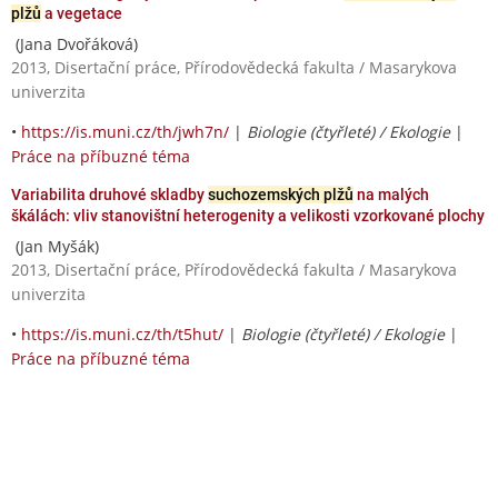
plžů
a vegetace
(Jana Dvořáková)
2013, Disertační práce, Přírodovědecká fakulta / Masarykova
univerzita
•
https://is.muni.cz/th/jwh7n/
|
Biologie (čtyřleté) / Ekologie
|
Práce na příbuzné téma
Variabilita druhové skladby
suchozemských plžů
na malých
škálách: vliv stanovištní heterogenity a velikosti vzorkované plochy
(Jan Myšák)
2013, Disertační práce, Přírodovědecká fakulta / Masarykova
univerzita
•
https://is.muni.cz/th/t5hut/
|
Biologie (čtyřleté) / Ekologie
|
Práce na příbuzné téma