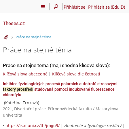
Přihlásit se
Přihlásit se (EduID)
Theses.cz
>
Práce na stejné téma
Práce na stejné téma
Práce na stejné téma (mají shodná klíčová slova):
Klíčová slova abecedně
|
Klíčová slova dle četnosti
Inhibice fyziologických procesů polárních autotrofů stresovými
faktory prostředí
studovaná pomocí indukované fluorescence
chlorofylu
(Kateřina Trnková)
2021, Disertační práce, Přírodovědecká fakulta / Masarykova
univerzita
•
https://is.muni.cz/th/jmgu9/
|
Anatomie a fyziologie rostlin /
|