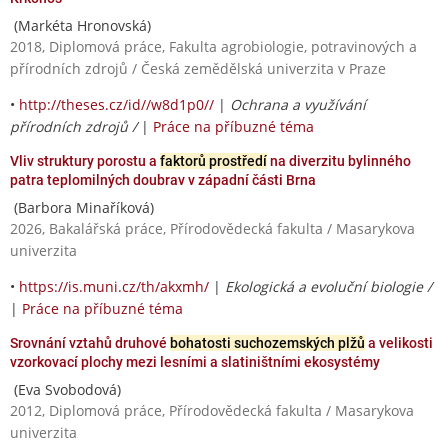
(Markéta Hronovská)
2018, Diplomová práce, Fakulta agrobiologie, potravinových a
přírodních zdrojů / Česká zemědělská univerzita v Praze
•
http://theses.cz/id//w8d1p0//
|
Ochrana a využívání
přírodních zdrojů /
|
Práce na příbuzné téma
Vliv struktury porostu a
faktorů prostředí
na diverzitu bylinného
patra teplomilných doubrav v západní části Brna
(Barbora Minaříková)
2026, Bakalářská práce, Přírodovědecká fakulta / Masarykova
univerzita
•
https://is.muni.cz/th/akxmh/
|
Ekologická a evoluční biologie /
|
Práce na příbuzné téma
Srovnání vztahů druhové
bohatosti suchozemských plžů
a velikosti
vzorkovací plochy mezi lesními a slatiništními ekosystémy
(Eva Svobodová)
2012, Diplomová práce, Přírodovědecká fakulta / Masarykova
univerzita