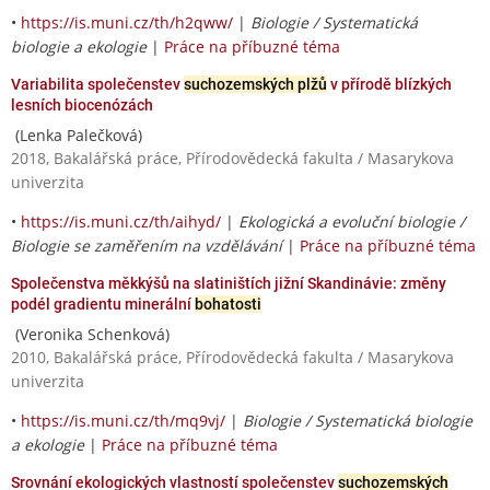
•
https://is.muni.cz/th/h2qww/
|
Biologie / Systematická
biologie a ekologie
|
Práce na příbuzné téma
Variabilita společenstev
suchozemských plžů
v přírodě blízkých
lesních biocenózách
(Lenka Palečková)
2018, Bakalářská práce, Přírodovědecká fakulta / Masarykova
univerzita
•
https://is.muni.cz/th/aihyd/
|
Ekologická a evoluční biologie /
Biologie se zaměřením na vzdělávání
|
Práce na příbuzné téma
Společenstva měkkýšů na slatiništích jižní Skandinávie: změny
podél gradientu minerální
bohatosti
(Veronika Schenková)
2010, Bakalářská práce, Přírodovědecká fakulta / Masarykova
univerzita
•
https://is.muni.cz/th/mq9vj/
|
Biologie / Systematická biologie
a ekologie
|
Práce na příbuzné téma
Srovnání ekologických vlastností společenstev
suchozemských