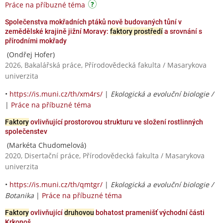
Práce na příbuzné téma
Společenstva mokřadních ptáků nově budovaných tůní v
zemědělské krajině jižní Moravy:
faktory prostředí
a srovnání s
přírodními mokřady
(Ondřej Hofer)
2026, Bakalářská práce, Přírodovědecká fakulta / Masarykova
univerzita
•
https://is.muni.cz/th/xm4rs/
|
Ekologická a evoluční biologie /
|
Práce na příbuzné téma
Faktory
ovlivňující prostorovou strukturu ve složení rostlinných
společenstev
(Markéta Chudomelová)
2020, Disertační práce, Přírodovědecká fakulta / Masarykova
univerzita
•
https://is.muni.cz/th/qmtgr/
|
Ekologická a evoluční biologie /
Botanika
|
Práce na příbuzné téma
Faktory
ovlivňující
druhovou
bohatost pramenišť východní části
Krkonoš