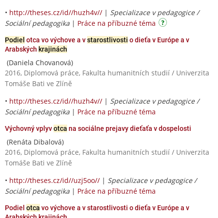
•
http://theses.cz/id//huzh4v//
|
Specializace v pedagogice /
Sociální pedagogika
|
Práce na příbuzné téma
Podiel
otca vo výchove a v
starostlivosti
o dieťa v Európe a v
Arabských
krajinách
(Daniela Chovanová)
2016, Diplomová práce, Fakulta humanitních studií / Univerzita
Tomáše Bati ve Zlíně
•
http://theses.cz/id//huzh4v//
|
Specializace v pedagogice /
Sociální pedagogika
|
Práce na příbuzné téma
Výchovný vplyv
otca
na sociálne prejavy dieťaťa v dospelosti
(Renáta Dibalová)
2016, Diplomová práce, Fakulta humanitních studií / Univerzita
Tomáše Bati ve Zlíně
•
http://theses.cz/id//uzj5oo//
|
Specializace v pedagogice /
Sociální pedagogika
|
Práce na příbuzné téma
Podiel
otca
vo výchove a v starostlivosti o dieťa v Európe a v
Arabských krajinách