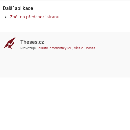
Další aplikace
Zpět na předchozí stranu
Theses.cz
Provozuje
Fakulta informatiky MU
,
Více o Theses
Potřebujete poradit?
Zapojené školy
theses@fi.muni.cz
Správci zapojených škol
Nápověda
Soukromí
Často kladené dotazy
Přístupnost
Zobrazit klasickou verzi