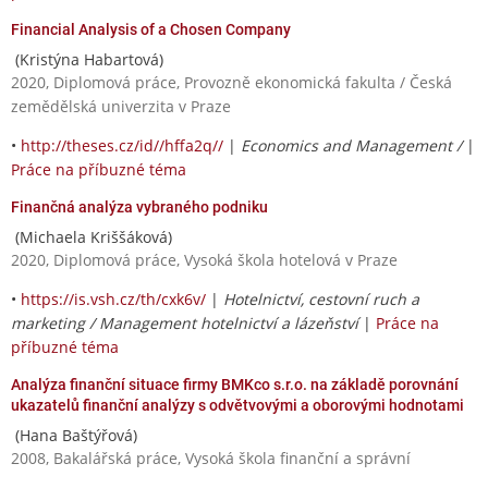
Financial Analysis of a Chosen Company
(Kristýna Habartová)
2020, Diplomová práce, Provozně ekonomická fakulta / Česká
zemědělská univerzita v Praze
•
http://theses.cz/id//hffa2q//
|
Economics and Management /
|
Práce na příbuzné téma
Finančná analýza vybraného podniku
(Michaela Kriššáková)
2020, Diplomová práce, Vysoká škola hotelová v Praze
•
https://is.vsh.cz/th/cxk6v/
|
Hotelnictví, cestovní ruch a
marketing / Management hotelnictví a lázeňství
|
Práce na
příbuzné téma
Analýza finanční situace firmy BMKco s.r.o. na základě porovnání
ukazatelů finanční analýzy s odvětvovými a oborovými hodnotami
(Hana Baštýřová)
2008, Bakalářská práce, Vysoká škola finanční a správní