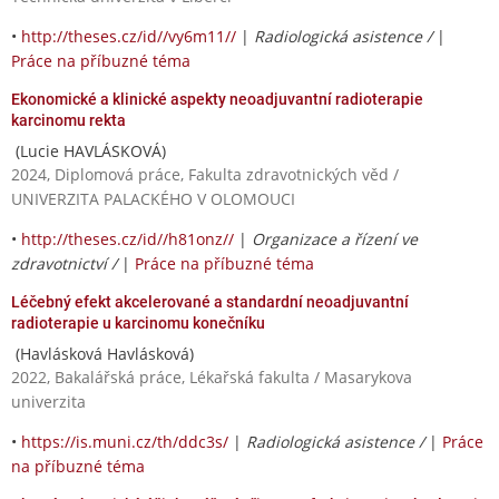
•
http://theses.cz/id//vy6m11//
|
Radiologická asistence /
|
Práce na příbuzné téma
Ekonomické a klinické aspekty neoadjuvantní radioterapie
karcinomu rekta
(Lucie HAVLÁSKOVÁ)
2024, Diplomová práce, Fakulta zdravotnických věd /
UNIVERZITA PALACKÉHO V OLOMOUCI
•
http://theses.cz/id//h81onz//
|
Organizace a řízení ve
zdravotnictví /
|
Práce na příbuzné téma
Léčebný efekt akcelerované a standardní neoadjuvantní
radioterapie u karcinomu konečníku
(Havlásková Havlásková)
2022, Bakalářská práce, Lékařská fakulta / Masarykova
univerzita
•
https://is.muni.cz/th/ddc3s/
|
Radiologická asistence /
|
Práce
na příbuzné téma