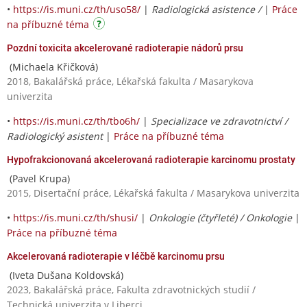
•
https://is.muni.cz/th/uso58/
|
Radiologická asistence /
|
Práce
na příbuzné téma
Pozdní toxicita akcelerované radioterapie nádorů prsu
(Michaela Křičková)
2018, Bakalářská práce, Lékařská fakulta / Masarykova
univerzita
•
https://is.muni.cz/th/tbo6h/
|
Specializace ve zdravotnictví /
Radiologický asistent
|
Práce na příbuzné téma
Hypofrakcionovaná akcelerovaná radioterapie karcinomu prostaty
(Pavel Krupa)
2015, Disertační práce, Lékařská fakulta / Masarykova univerzita
•
https://is.muni.cz/th/shusi/
|
Onkologie (čtyřleté) / Onkologie
|
Práce na příbuzné téma
Akcelerovaná radioterapie v léčbě karcinomu prsu
(Iveta Dušana Koldovská)
2023, Bakalářská práce, Fakulta zdravotnických studií /
Technická univerzita v Liberci