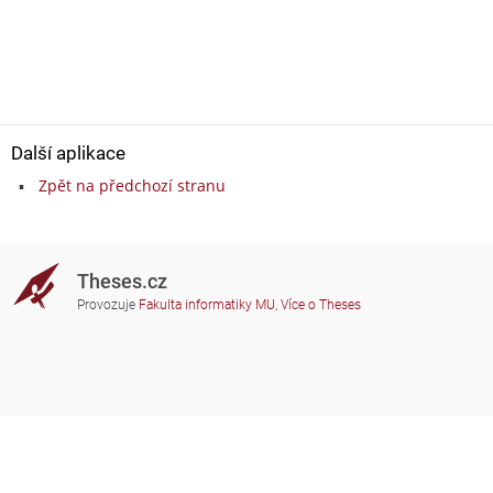
Další aplikace
Zpět na předchozí stranu
Theses.cz
Provozuje
Fakulta informatiky MU
,
Více o Theses
Potřebujete poradit?
Zapojené školy
theses@fi.muni.cz
Správci zapojených škol