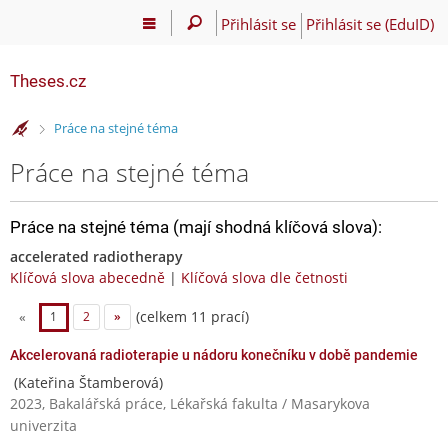
Přihlásit se
Přihlásit se (EduID)
Theses.cz
>
Práce na stejné téma
Práce na stejné téma
Práce na stejné téma (mají shodná klíčová slova):
accelerated radiotherapy
Klíčová slova abecedně
|
Klíčová slova dle četnosti
(celkem 11 prací)
«
1
2
»
Akcelerovaná radioterapie u nádoru konečníku v době pandemie
(Kateřina Štamberová)
2023, Bakalářská práce, Lékařská fakulta / Masarykova
univerzita