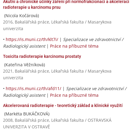
Akutní a chronické účinky záření při normofrakcionaci a akceleraci
radioterapie u karcinomu prsu
(Nicola Kočárová)
2016, Bakalářská práce, Lékařská fakulta / Masarykova
univerzita
•
https://is.muni.cz/th/klt7i/
|
Specializace ve zdravotnictví /
Radiologický asistent
|
Práce na příbuzné téma
Toxicita radioterapie karcinomu prostaty
(Kateřina Věžníková)
2021, Bakalářská práce, Lékařská fakulta / Masarykova
univerzita
•
https://is.muni.cz/th/afd11/
|
Specializace ve zdravotnictví /
Radiologický asistent
|
Práce na příbuzné téma
Akcelerovaná radioterapie - teoretický základ a klinické využití
(Markéta BUKÁČKOVÁ)
2008, Bakalářská práce, Lékařská fakulta / OSTRAVSKÁ
UNIVERZITA V OSTRAVĚ