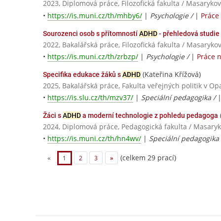
2023, Diplomová práce, Filozofická fakulta / Masarykov
•
https://is.muni.cz/th/mhby6/
|
Psychologie /
|
Práce
Sourozenci osob s přítomností
ADHD
- přehledová studie
2022, Bakalářská práce, Filozofická fakulta / Masaryko
•
https://is.muni.cz/th/zrbzp/
|
Psychologie /
|
Práce 
(Kateřina Křížová)
Specifika edukace žáků s
ADHD
2025, Bakalářská práce, Fakulta veřejných politik v Op
•
https://is.slu.cz/th/mzv37/
|
Speciální pedagogika /
Žáci s
ADHD
a moderní technologie z pohledu pedagoga
2024, Diplomová práce, Pedagogická fakulta / Masaryk
•
https://is.muni.cz/th/hn4wv/
|
Speciální pedagogika 
(celkem 29 prací)
«
1
2
3
»