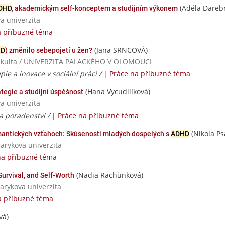
(Adéla Dareb
DHD
, akademickým self-konceptem a studijním výkonem
va univerzita
a příbuzné téma
(Jana SRNCOVÁ)
HD
) změnilo sebepojetí u žen?
 fakulta / UNIVERZITA PALACKÉHO V OLOMOUCI
ie a inovace v sociální práci /
|
Práce na příbuzné téma
(Hana Vycudilíková)
ategie a studijní úspěšnost
va univerzita
a poradenství /
|
Práce na příbuzné téma
(Nikola Ps
omantických vzťahoch: Skúsenosti mladých dospelých s
ADHD
sarykova univerzita
na příbuzné téma
(Nadia Rachůnková)
Survival, and Self-Worth
sarykova univerzita
a příbuzné téma
vá)