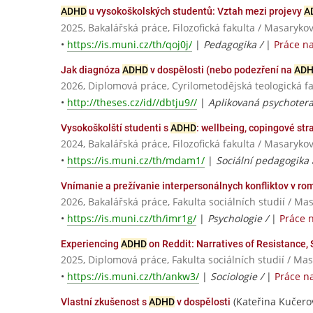
ADHD
u vysokoškolských studentů: Vztah mezi projevy
A
2025, Bakalářská práce, Filozofická fakulta / Masaryko
•
https://is.muni.cz/th/qoj0j/
|
Pedagogika /
|
Práce n
Jak diagnóza
ADHD
v dospělosti (nebo podezření na
AD
2026, Diplomová práce, Cyrilometodějská teologická
•
http://theses.cz/id//dbtju9//
|
Aplikovaná psychoterap
Vysokoškolští studenti s
ADHD
: wellbeing, copingové str
2024, Bakalářská práce, Filozofická fakulta / Masaryko
•
https://is.muni.cz/th/mdam1/
|
Sociální pedagogika 
Vnímanie a prežívanie interpersonálnych konfliktov v r
2026, Bakalářská práce, Fakulta sociálních studií / Ma
•
https://is.muni.cz/th/imr1g/
|
Psychologie /
|
Práce 
Experiencing
ADHD
on Reddit: Narratives of Resistance, 
2025, Diplomová práce, Fakulta sociálních studií / Ma
•
https://is.muni.cz/th/ankw3/
|
Sociologie /
|
Práce n
(Kateřina Kučero
Vlastní zkušenost s
ADHD
v dospělosti