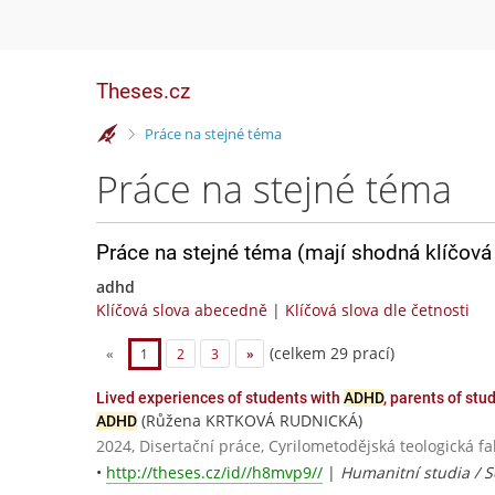
Theses.cz
>
Práce na stejné téma
Práce na stejné téma
Práce na stejné téma (mají shodná klíčová 
adhd
Klíčová slova abecedně
|
Klíčová slova dle četnosti
(celkem 29 prací)
«
1
2
3
»
Lived experiences of students with
ADHD
, parents of stu
(Růžena KRTKOVÁ RUDNICKÁ)
ADHD
2024, Disertační práce, Cyrilometodějská teologick
•
http://theses.cz/id//h8mvp9//
|
Humanitní studia / S