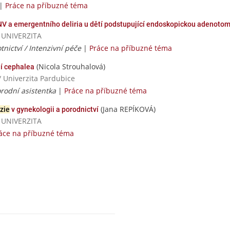
|
Práce na příbuzné téma
V a emergentního deliria u dětí podstupující endoskopickou adenotom
Á UNIVERZITA
tnictví / Intenzivní péče
|
Práce na příbuzné téma
(Nicola Strouhalová)
í cephalea
/ Univerzita Pardubice
orodní asistentka
|
Práce na příbuzné téma
(Jana REPÍKOVÁ)
zie
v gynekologii a porodnictví
Á UNIVERZITA
áce na příbuzné téma