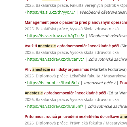
2025, Bakalářská práce, Fakulta veřejných politik v Op
•
https://is.slu.cz/th/yyc73/
|
Všeobecné ošetřovatelstv
Management péče o pacienta před plánovaným operačn
2025, Bakalářská práce, Vysoká škola zdravotnická
•
https://is.vszdrav.cz/th/q7xc3/
|
Všeobecné ošetřovat
(Si
Využití
anestezie
v přednemocniční neodkladné péči
2025, Bakalářská práce, Vysoká škola zdravotnická
•
https://is.vszdrav.cz/th/canvc/
|
Zdravotnické záchra
(Markéta Fodorová)
Vliv
anestezie
na lidský organismus
2025, Diplomová práce, Lékařská fakulta / Masarykova
•
https://is.muni.cz/th/xb8r1/
|
Intenzivní péče /
|
Prá
(Edita War
Anestezie
v přednemocniční neodkladné péči
2026, Bakalářská práce, Vysoká škola zdravotnická
•
https://is.vszdrav.cz/th/ul5nf/
|
Zdravotnické záchran
Přítomnost rodičů při uvádění nezletilého do celkové
ane
2026, Diplomová práce, Právnická fakulta / Masarykov