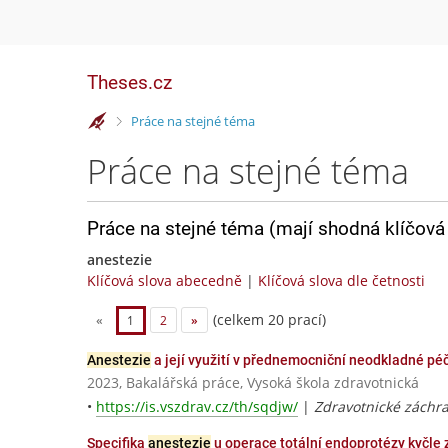
Theses.cz
>
Práce na stejné téma
Práce na stejné téma
Práce na stejné téma (mají shodná klíčová 
anestezie
Klíčová slova abecedně
|
Klíčová slova dle četnosti
(celkem 20 prací)
«
1
2
»
Anestezie
a její využití v přednemocniční neodkladné péč
2023, Bakalářská práce, Vysoká škola zdravotnická
•
https://is.vszdrav.cz/th/sqdjw/
|
Zdravotnické záchra
Specifika
anestezie
u operace totální endoprotézy kyčle 