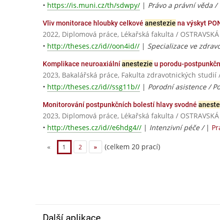
•
https://is.muni.cz/th/sdwpy/
|
Právo a právní věda /
Vliv monitorace hloubky celkové
anestezie
na výskyt PON
2022, Diplomová práce, Lékařská fakulta / OSTRAVSK
•
http://theses.cz/id//oon4id//
|
Specializace ve zdravo
Komplikace neuroaxiální
anestezie
u porodu-postpunkčn
2023, Bakalářská práce, Fakulta zdravotnických studií 
•
http://theses.cz/id//ssg11b//
|
Porodní asistence / P
Monitorování postpunkčních bolestí hlavy svodné
aneste
2023, Diplomová práce, Lékařská fakulta / OSTRAVSK
•
http://theses.cz/id//e6hdg4//
|
Intenzivní péče /
|
Pr
(celkem 20 prací)
«
1
2
»
Další aplikace