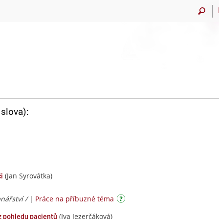
slova):
(Jan Syrovátka)
i
nářství /
|
Práce na příbuzné téma
(Iva Jezerčáková)
z pohledu pacientů