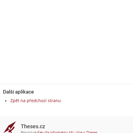
Další aplikace
Zpět na předchozí stranu
Theses.cz
Provozuje
Fakulta informatiky MU
,
Více o Theses