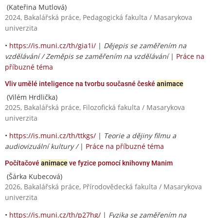
(Kateřina Mutlová)
2024, Bakalářská práce, Pedagogická fakulta / Masarykova
univerzita
•
https://is.muni.cz/th/gia1i/
|
Dějepis se zaměřením na
vzdělávání / Zeměpis se zaměřením na vzdělávání
|
Práce na
příbuzné téma
Vliv umělé inteligence na tvorbu současné české
animace
(Vilém Hrdlička)
2025, Bakalářská práce, Filozofická fakulta / Masarykova
univerzita
•
https://is.muni.cz/th/ttkgs/
|
Teorie a dějiny filmu a
audiovizuální kultury /
|
Práce na příbuzné téma
Počítačové
animace
ve fyzice pomocí knihovny Manim
(Šárka Kubecová)
2026, Bakalářská práce, Přírodovědecká fakulta / Masarykova
univerzita
•
https://is.muni.cz/th/p27hg/
|
Fyzika se zaměřením na