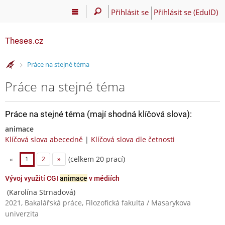
Přihlásit se
Přihlásit se (EduID)
Theses.cz
>
Práce na stejné téma
Práce na stejné téma
Práce na stejné téma (mají shodná klíčová slova):
animace
Klíčová slova abecedně
|
Klíčová slova dle četnosti
(celkem 20 prací)
«
1
2
»
Vývoj využití CGI
animace
v médiích
(Karolína Strnadová)
2021, Bakalářská práce, Filozofická fakulta / Masarykova
univerzita