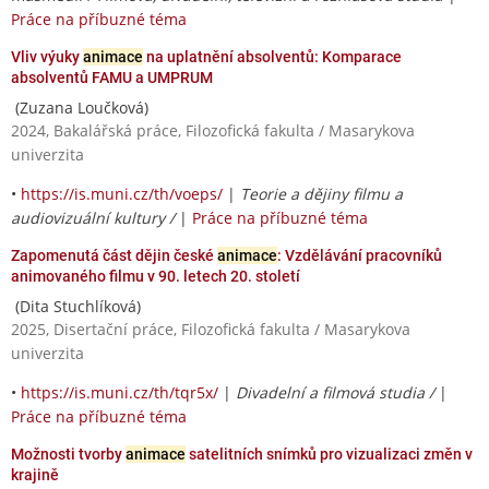
Práce na příbuzné téma
Vliv výuky
animace
na uplatnění absolventů: Komparace
absolventů FAMU a UMPRUM
(Zuzana Loučková)
2024, Bakalářská práce, Filozofická fakulta / Masarykova
univerzita
•
https://is.muni.cz/th/voeps/
|
Teorie a dějiny filmu a
audiovizuální kultury /
|
Práce na příbuzné téma
Zapomenutá část dějin české
animace
: Vzdělávání pracovníků
animovaného filmu v 90. letech 20. století
(Dita Stuchlíková)
2025, Disertační práce, Filozofická fakulta / Masarykova
univerzita
•
https://is.muni.cz/th/tqr5x/
|
Divadelní a filmová studia /
|
Práce na příbuzné téma
Možnosti tvorby
animace
satelitních snímků pro vizualizaci změn v
krajině