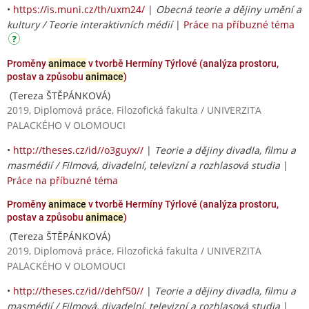
•
https://is.muni.cz/th/uxm24/
|
Obecná teorie a dějiny umění a
kultury / Teorie interaktivních médií
|
Práce na příbuzné téma
Proměny
animace
v tvorbě Hermíny Týrlové (analýza prostoru,
postav a způsobu
animace
)
(Tereza ŠTĚPÁNKOVÁ)
2019, Diplomová práce, Filozofická fakulta / UNIVERZITA
PALACKÉHO V OLOMOUCI
•
http://theses.cz/id//o3guyx//
|
Teorie a dějiny divadla, filmu a
masmédií / Filmová, divadelní, televizní a rozhlasová studia
|
Práce na příbuzné téma
Proměny
animace
v tvorbě Hermíny Týrlové (analýza prostoru,
postav a způsobu
animace
)
(Tereza ŠTĚPÁNKOVÁ)
2019, Diplomová práce, Filozofická fakulta / UNIVERZITA
PALACKÉHO V OLOMOUCI
•
http://theses.cz/id//dehf50//
|
Teorie a dějiny divadla, filmu a
masmédií / Filmová, divadelní, televizní a rozhlasová studia
|