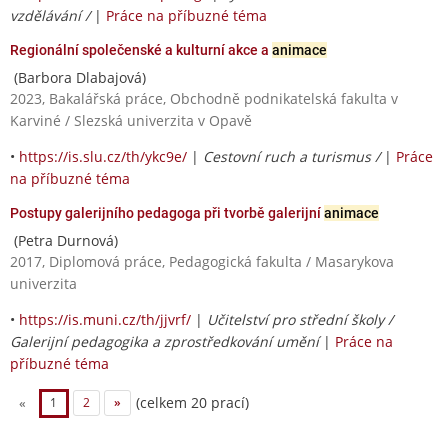
vzdělávání /
|
Práce na příbuzné téma
Regionální společenské a kulturní akce a
animace
(Barbora Dlabajová)
2023, Bakalářská práce, Obchodně podnikatelská fakulta v
Karviné / Slezská univerzita v Opavě
•
https://is.slu.cz/th/ykc9e/
|
Cestovní ruch a turismus /
|
Práce
na příbuzné téma
Postupy galerijního pedagoga při tvorbě galerijní
animace
(Petra Durnová)
2017, Diplomová práce, Pedagogická fakulta / Masarykova
univerzita
•
https://is.muni.cz/th/jjvrf/
|
Učitelství pro střední školy /
Galerijní pedagogika a zprostředkování umění
|
Práce na
příbuzné téma
(celkem 20 prací)
«
1
2
»