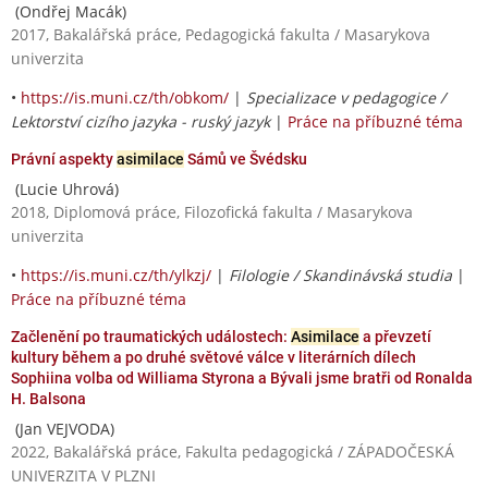
(Ondřej Macák)
2017, Bakalářská práce, Pedagogická fakulta / Masarykova
univerzita
•
https://is.muni.cz/th/obkom/
|
Specializace v pedagogice /
Lektorství cizího jazyka - ruský jazyk
|
Práce na příbuzné téma
Právní aspekty
asimilace
Sámů ve Švédsku
(Lucie Uhrová)
2018, Diplomová práce, Filozofická fakulta / Masarykova
univerzita
•
https://is.muni.cz/th/ylkzj/
|
Filologie / Skandinávská studia
|
Práce na příbuzné téma
Začlenění po traumatických událostech:
Asimilace
a převzetí
kultury během a po druhé světové válce v literárních dílech
Sophiina volba od Williama Styrona a Bývali jsme bratři od Ronalda
H. Balsona
(Jan VEJVODA)
2022, Bakalářská práce, Fakulta pedagogická / ZÁPADOČESKÁ
UNIVERZITA V PLZNI