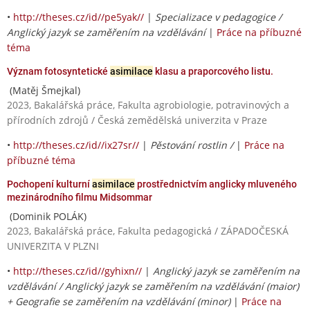
•
http://theses.cz/id//pe5yak//
|
Specializace v pedagogice /
Anglický jazyk se zaměřením na vzdělávání
|
Práce na příbuzné
téma
Význam fotosyntetické
asimilace
klasu a praporcového listu.
(Matěj Šmejkal)
2023, Bakalářská práce, Fakulta agrobiologie, potravinových a
přírodních zdrojů / Česká zemědělská univerzita v Praze
•
http://theses.cz/id//ix27sr//
|
Pěstování rostlin /
|
Práce na
příbuzné téma
Pochopení kulturní
asimilace
prostřednictvím anglicky mluveného
mezinárodního filmu Midsommar
(Dominik POLÁK)
2023, Bakalářská práce, Fakulta pedagogická / ZÁPADOČESKÁ
UNIVERZITA V PLZNI
•
http://theses.cz/id//gyhixn//
|
Anglický jazyk se zaměřením na
vzdělávání / Anglický jazyk se zaměřením na vzdělávání (maior)
+ Geografie se zaměřením na vzdělávání (minor)
|
Práce na