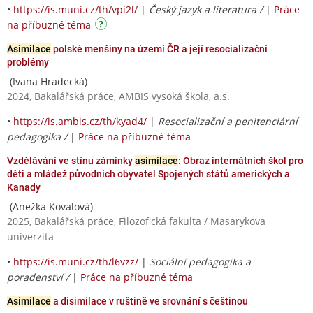
•
https://is.muni.cz/th/vpi2l/
|
Český jazyk a literatura /
|
Práce
na příbuzné téma
Asimilace
polské menšiny na území ČR a její resocializační
problémy
(Ivana Hradecká)
2024, Bakalářská práce, AMBIS vysoká škola, a.s.
•
https://is.ambis.cz/th/kyad4/
|
Resocializační a penitenciární
pedagogika /
|
Práce na příbuzné téma
Vzdělávání ve stínu záminky
asimilace
: Obraz internátních škol pro
děti a mládež původních obyvatel Spojených států amerických a
Kanady
(Anežka Kovalová)
2025, Bakalářská práce, Filozofická fakulta / Masarykova
univerzita
•
https://is.muni.cz/th/l6vzz/
|
Sociální pedagogika a
poradenství /
|
Práce na příbuzné téma
Asimilace
a disimilace v ruštině ve srovnání s češtinou