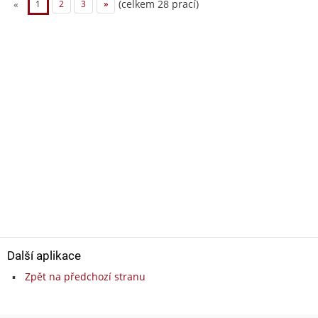
(celkem 28 prací)
«
1
2
3
»
Další aplikace
Zpět na předchozí stranu