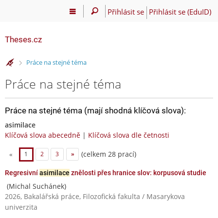
Přihlásit se
Přihlásit se (EduID)
Theses.cz
>
Práce na stejné téma
Práce na stejné téma
Práce na stejné téma (mají shodná klíčová slova):
asimilace
Klíčová slova abecedně
|
Klíčová slova dle četnosti
(celkem 28 prací)
«
1
2
3
»
Regresivní
asimilace
znělosti přes hranice slov: korpusová studie
(Michal Suchánek)
2026, Bakalářská práce, Filozofická fakulta / Masarykova
univerzita