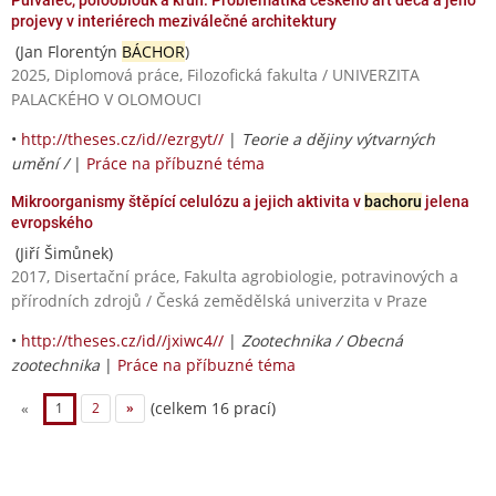
projevy v interiérech meziválečné architektury
(Jan Florentýn
BÁCHOR
)
2025, Diplomová práce, Filozofická fakulta / UNIVERZITA
PALACKÉHO V OLOMOUCI
•
http://theses.cz/id//ezrgyt//
|
Teorie a dějiny výtvarných
umění /
|
Práce na příbuzné téma
Mikroorganismy štěpící celulózu a jejich aktivita v
bachoru
jelena
evropského
(Jiří Šimůnek)
2017, Disertační práce, Fakulta agrobiologie, potravinových a
přírodních zdrojů / Česká zemědělská univerzita v Praze
•
http://theses.cz/id//jxiwc4//
|
Zootechnika / Obecná
zootechnika
|
Práce na příbuzné téma
(celkem 16 prací)
«
1
2
»