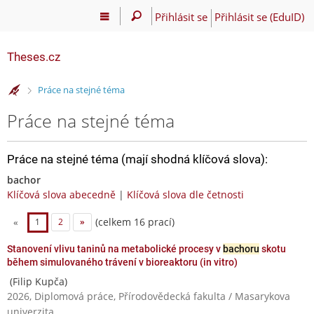
Přihlásit se
Přihlásit se (EduID)
Theses.cz
>
Práce na stejné téma
Práce na stejné téma
Práce na stejné téma (mají shodná klíčová slova):
bachor
Klíčová slova abecedně
|
Klíčová slova dle četnosti
(celkem 16 prací)
«
1
2
»
Stanovení vlivu taninů na metabolické procesy v
bachoru
skotu
během simulovaného trávení v bioreaktoru (in vitro)
(Filip Kupča)
2026, Diplomová práce, Přírodovědecká fakulta / Masarykova
univerzita