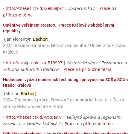
•
http://theses.cz/id//2e008p//
|
Zootechnika /
|
Práce na
příbuzné téma
Umění ve veřejném prostoru Hradce Králové v období první
republiky
(Jan Florentýn
Báchor
)
2022, Bakalářská práce, Filozofická fakulta / Univerzita Hradec
Králové
•
http://evskp.uhk.cz/eB13997
|
Historické vědy / Prezentace a
ochrana kulturního dědictví
|
Práce na příbuzné téma
Hodnocení využití moderních technologií při výuce na SOŠ a SOU v
Hradci Králové
(Marian
Báchor
)
2024, Diplomová práce, Provozně ekonomická fakulta / Česká
zemědělská univerzita v Praze
•
http://theses.cz/id//vtxqeq//
|
Veřejná správa a regionální
rozvoj - c.v. Hradec Králové /
|
Práce na příbuzné téma
Půlválec, polooblouk a kruh: Problematika českého art deca a jeho