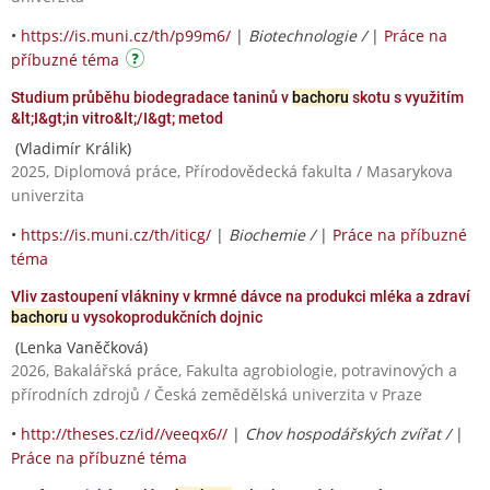
•
https://is.muni.cz/th/p99m6/
|
Biotechnologie /
|
Práce na
příbuzné téma
Studium průběhu biodegradace taninů v
bachoru
skotu s využitím
&lt;I&gt;in vitro&lt;/I&gt; metod
(Vladimír Králik)
2025, Diplomová práce, Přírodovědecká fakulta / Masarykova
univerzita
•
https://is.muni.cz/th/iticg/
|
Biochemie /
|
Práce na příbuzné
téma
Vliv zastoupení vlákniny v krmné dávce na produkci mléka a zdraví
bachoru
u vysokoprodukčních dojnic
(Lenka Vaněčková)
2026, Bakalářská práce, Fakulta agrobiologie, potravinových a
přírodních zdrojů / Česká zemědělská univerzita v Praze
•
http://theses.cz/id//veeqx6//
|
Chov hospodářských zvířat /
|
Práce na příbuzné téma