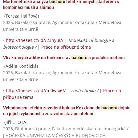
Morfometrická analýza
bachoru
telat krmených startérem s
kombinací müsli a slámou
(Tereza Halířová)
2025, Bakalářská práce, Agronomická fakulta / Mendelova
univerzita v Brně
•
http://theses.cz/id//23hyui//
|
Molekulární biologie a
biotechnologie /
|
Práce na příbuzné téma
Vliv krmných aditiv na funkční stav
bachoru
a produkci metanu
(Adéla Končická)
2026, Bakalářská práce, Agronomická fakulta / Mendelova
univerzita v Brně
•
http://theses.cz/id//m0wfx6//
|
Zootechnika /
|
Práce na
příbuzné téma
Vyhodnocení efektu zavedení bolusu Kexxtone do
bachoru
dojnic
na jejich výkonnost a zdravotní stav po otelení
(Jiří LHOTA)
2023, Diplomová práce, Fakulta zemědělská a technologická /
JIHOČESKÁ UNIVERZITA V ČESKÝCH BUDĚJOVICÍCH