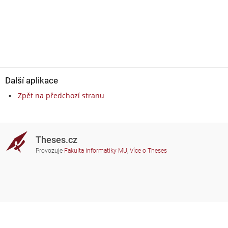
Další aplikace
Zpět na předchozí stranu
Theses.cz
Provozuje
Fakulta informatiky MU
,
Více o Theses
Potřebujete poradit?
Zapojené školy
theses@fi.muni.cz
Správci zapojených škol