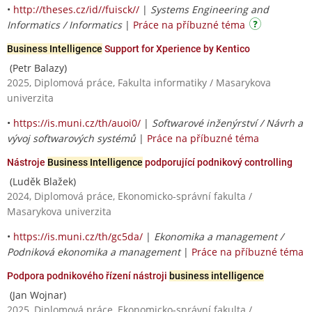
•
http://theses.cz/id//fuisck//
|
Systems Engineering and
Informatics / Informatics
|
Práce na příbuzné téma
Business Intelligence
Support for Xperience by Kentico
(Petr Balazy)
2025, Diplomová práce, Fakulta informatiky / Masarykova
univerzita
•
https://is.muni.cz/th/auoi0/
|
Softwarové inženýrství / Návrh a
vývoj softwarových systémů
|
Práce na příbuzné téma
Nástroje
Business Intelligence
podporující podnikový controlling
(Luděk Blažek)
2024, Diplomová práce, Ekonomicko-správní fakulta /
Masarykova univerzita
•
https://is.muni.cz/th/gc5da/
|
Ekonomika a management /
Podniková ekonomika a management
|
Práce na příbuzné téma
Podpora podnikového řízení nástroji
business intelligence
(Jan Wojnar)
2025, Diplomová práce, Ekonomicko-správní fakulta /