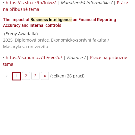
•
https://is.slu.cz/th/foiwz/
|
Manažerská informatika /
|
Práce
na příbuzné téma
The Impact of
Business Intelligence
on Financial Reporting
Accuracy and Internal controls
(Ereny Awadalla)
2025, Diplomová práce, Ekonomicko-správní fakulta /
Masarykova univerzita
•
https://is.muni.cz/th/eeo2q/
|
Finance /
|
Práce na příbuzné
téma
(celkem 26 prací)
«
1
2
3
»