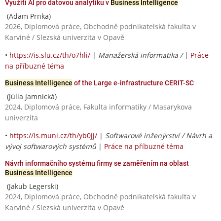
Využití AI pro datovou analytiku v
Business Intelligence
(Adam Prnka)
2026, Diplomová práce, Obchodně podnikatelská fakulta v
Karviné / Slezská univerzita v Opavě
•
https://is.slu.cz/th/o7hli/
|
Manažerská informatika /
|
Práce
na příbuzné téma
Business Intelligence
of the Large e-infrastructure CERIT-SC
(Júlia Jamnická)
2024, Diplomová práce, Fakulta informatiky / Masarykova
univerzita
•
https://is.muni.cz/th/yb0jj/
|
Softwarové inženýrství / Návrh a
vývoj softwarových systémů
|
Práce na příbuzné téma
Návrh informačního systému firmy se zaměřením na oblast
Business Intelligence
(Jakub Legerski)
2024, Diplomová práce, Obchodně podnikatelská fakulta v
Karviné / Slezská univerzita v Opavě