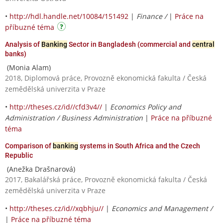
•
http://hdl.handle.net/10084/151492
|
Finance /
|
Práce na
příbuzné téma
Analysis of
Banking
Sector in Bangladesh (commercial and
central
banks)
(Monia Alam)
2018, Diplomová práce, Provozně ekonomická fakulta / Česká
zemědělská univerzita v Praze
•
http://theses.cz/id//cfd3v4//
|
Economics Policy and
Administration / Business Administration
|
Práce na příbuzné
téma
Comparison of
banking
systems in South Africa and the Czech
Republic
(Anežka Drašnarová)
2017, Bakalářská práce, Provozně ekonomická fakulta / Česká
zemědělská univerzita v Praze
•
http://theses.cz/id//xqbhju//
|
Economics and Management /
|
Práce na příbuzné téma