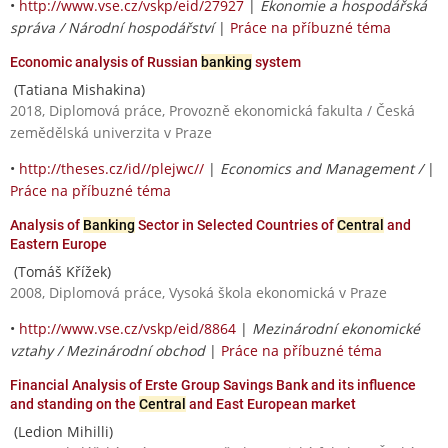
•
http://www.vse.cz/vskp/eid/27927
|
Ekonomie a hospodářská
správa / Národní hospodářství
|
Práce na příbuzné téma
Economic analysis of Russian
banking
system
(Tatiana Mishakina)
2018, Diplomová práce, Provozně ekonomická fakulta / Česká
zemědělská univerzita v Praze
•
http://theses.cz/id//plejwc//
|
Economics and Management /
|
Práce na příbuzné téma
Analysis of
Banking
Sector in Selected Countries of
Central
and
Eastern Europe
(Tomáš Křížek)
2008, Diplomová práce, Vysoká škola ekonomická v Praze
•
http://www.vse.cz/vskp/eid/8864
|
Mezinárodní ekonomické
vztahy / Mezinárodní obchod
|
Práce na příbuzné téma
Financial Analysis of Erste Group Savings Bank and its influence
and standing on the
Central
and East European market
(Ledion Mihilli)