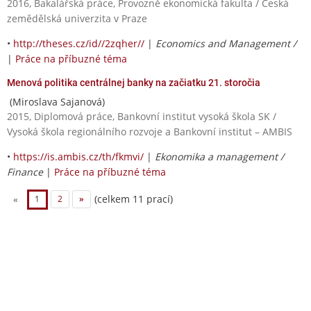
2016, Bakalářská práce, Provozně ekonomická fakulta / Česká
zemědělská univerzita v Praze
•
http://theses.cz/id//2zqher//
|
Economics and Management /
|
Práce na příbuzné téma
Menová politika centrálnej banky na začiatku 21. storočia
(Miroslava Sajanová)
2015, Diplomová práce, Bankovní institut vysoká škola SK /
Vysoká škola regionálního rozvoje a Bankovní institut – AMBIS
•
https://is.ambis.cz/th/fkmvi/
|
Ekonomika a management /
Finance
|
Práce na příbuzné téma
(celkem 11 prací)
«
1
2
»