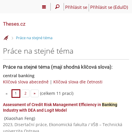
Přihlásit se
Přihlásit se (EduID)
Theses.cz
>
Práce na stejné téma
Práce na stejné téma
Práce na stejné téma (mají shodná klíčová slova):
central banking
Klíčová slova abecedně
|
Klíčová slova dle četnosti
(celkem 11 prací)
«
1
2
»
Assessment of Credit Risk Management Efficiency in
Banking
Industry with DEA and Logit Model
(Xiaoshan Feng)
2023, Disertační práce, Ekonomická fakulta / VŠB – Technická
univerzita Ostrava