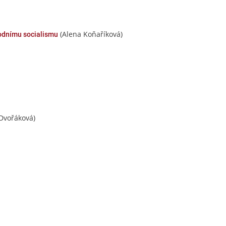
(Alena Koňaříková)
rodnímu socialismu
Dvořáková)