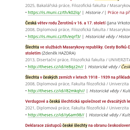
2025, Bakalářská práce, Filozofická fakulta / Masaryko
•
https://is.muni.cz/th/k02lq/
|
Historie /
|
Práce na p
(Jana Vrkoto
Česká
větev rodu Žerotínů v 16. a 17. století
2008, Diplomová práce, Filozofická fakulta / Masarykov
•
https://is.muni.cz/th/eqrf3/
|
Historické vědy / Histor
Šlechta
ve službách Masarykovy republiky. Cesty Bořků-
(Zdeněk HAZDRA)
stoletím
2013, Disertační práce, Filozofická fakulta / UNIVE
•
http://theses.cz/id//e8qz2n//
|
Historické vědy /
Čes
Šlechta
v
českých
zemích v letech 1918 - 1939 na příklad
2008, Diplomová práce, Fakulta filozofická / Univerzit
•
http://theses.cz/id//82mkqh//
|
Historické vědy / Kul
Verdugové a
česká
šlechtická společnost ve dvacátých l
2021, Diplomová práce, Fakulta filozofická / Univerzit
•
http://theses.cz/id//y6am98//
|
Historické vědy / Kul
Deklarace zástupců
české šlechty
na obranu českosloven