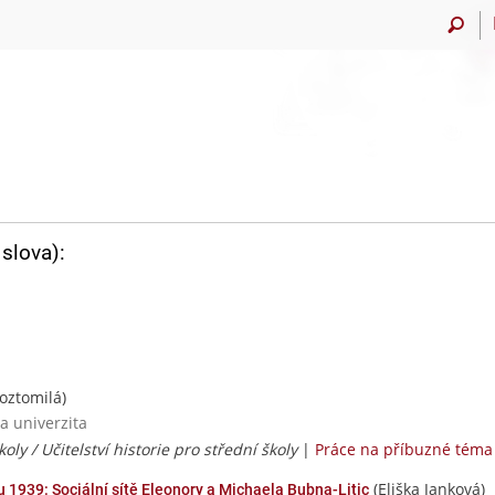
slova):
oztomilá)
a univerzita
koly / Učitelství historie pro střední školy
|
Práce na příbuzné téma
(Eliška Janková)
u 1939: Sociální sítě Eleonory a Michaela Bubna-Litic