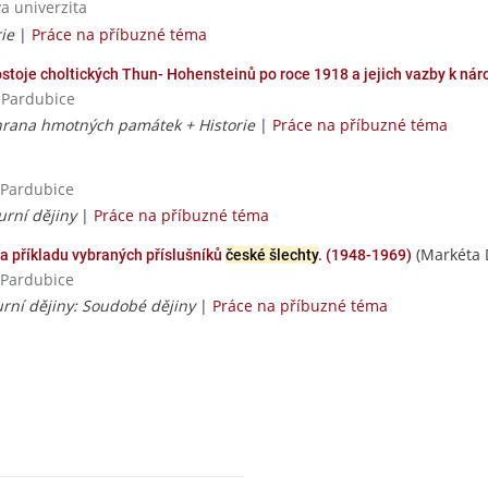
va univerzita
rie
|
Práce na příbuzné téma
stoje choltických Thun- Hohensteinů po roce 1918 a jejich vazby k ná
a Pardubice
chrana hmotných památek + Historie
|
Práce na příbuzné téma
a Pardubice
urní dějiny
|
Práce na příbuzné téma
(Markéta 
 příkladu vybraných příslušníků
české šlechty
. (1948-1969)
a Pardubice
urní dějiny: Soudobé dějiny
|
Práce na příbuzné téma