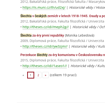
2012, Bakalářská práce, Filozofická fakulta / Masaryko
•
https://is.muni.cz/th/ud2xj/
|
Historické vědy / Histo
Šlechta
v
českých
zemích v letech 1918-1945. Osudy a po
2012, Bakalářská práce, Fakulta filozofická / Univerzit
•
http://theses.cz/id//meph2g//
|
Historické vědy / O
(Monika Lebedová)
Šlechta
za éry první republiky
2009, Diplomová práce, Fakulta filozofická / Univerzit
•
http://theses.cz/id//yw3zjm//
|
Historické vědy / Kult
Perzekuce
šlechty
za éry komunismu v Československu na
2015, Diplomová práce, Fakulta filozofická / Univerzit
•
http://theses.cz/id//1aseo1//
|
Historické vědy / Kult
(celkem 19 prací)
«
1
2
»