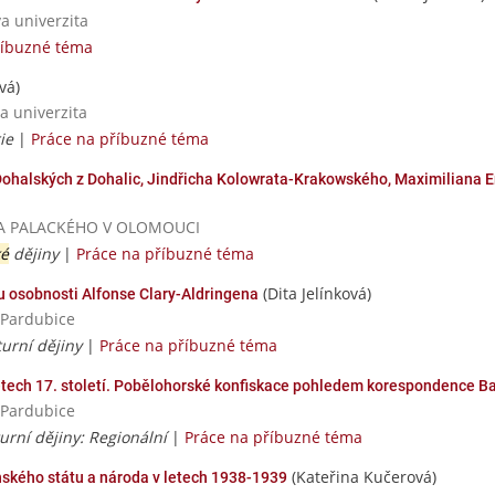
va univerzita
říbuzné téma
vá)
a univerzita
ie
|
Práce na příbuzné téma
Dohalských z Dohalic, Jindřicha Kolowrata-Krakowského, Maximiliana 
RZITA PALACKÉHO V OLOMOUCI
ké
dějiny
|
Práce na příbuzné téma
(Dita Jelínková)
u osobnosti Alfonse Clary-Aldringena
a Pardubice
turní dějiny
|
Práce na příbuzné téma
etech 17. století. Pobělohorské konfiskace pohledem korespondence B
a Pardubice
turní dějiny: Regionální
|
Práce na příbuzné téma
(Kateřina Kučerová)
ského státu a národa v letech 1938-1939