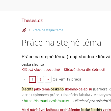
Theses.cz
>
Práce na stejné téma
Práce na stejné téma
Práce na stejné téma (mají shodná klíčová 
ceska slechta
Klíčová slova abecedně
|
Klíčová slova dle četnosti
(celkem 19 prací)
«
1
2
»
(Barbora R
Šlechta
jako téma
českého
školního dějepisu
2019, Diplomová práce, Filozofická fakulta / Masarykov
•
https://is.muni.cz/th/ouxte/
|
Učitelství pro střední š
Mezi návštěvní knihou a prohlášením
české šlechty
z rok