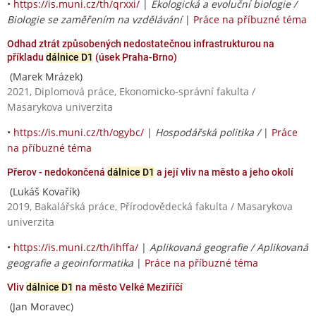
•
https://is.muni.cz/th/qrxxi/
|
Ekologická a evoluční biologie /
Biologie se zaměřením na vzdělávání
|
Práce na příbuzné téma
Odhad ztrát způsobených nedostatečnou infrastrukturou na
příkladu
dálnice D1
(úsek Praha-Brno)
(Marek Mrázek)
2021, Diplomová práce, Ekonomicko-správní fakulta /
Masarykova univerzita
•
https://is.muni.cz/th/ogybc/
|
Hospodářská politika /
|
Práce
na příbuzné téma
Přerov - nedokončená
dálnice D1
a její vliv na město a jeho okolí
(Lukáš Kovařík)
2019, Bakalářská práce, Přírodovědecká fakulta / Masarykova
univerzita
•
https://is.muni.cz/th/ihffa/
|
Aplikovaná geografie / Aplikovaná
geografie a geoinformatika
|
Práce na příbuzné téma
Vliv
dálnice D1
na město Velké Meziříčí
(Jan Moravec)