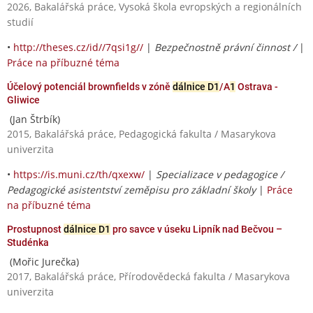
2026, Bakalářská práce, Vysoká škola evropských a regionálních
studií
•
http://theses.cz/id//7qsi1g//
|
Bezpečnostně právní činnost /
|
Práce na příbuzné téma
Účelový potenciál brownfields v zóně
dálnice D1
/A
1
Ostrava -
Gliwice
(Jan Štrbík)
2015, Bakalářská práce, Pedagogická fakulta / Masarykova
univerzita
•
https://is.muni.cz/th/qxexw/
|
Specializace v pedagogice /
Pedagogické asistentství zeměpisu pro základní školy
|
Práce
na příbuzné téma
Prostupnost
dálnice D1
pro savce v úseku Lipník nad Bečvou –
Studénka
(Mořic Jurečka)
2017, Bakalářská práce, Přírodovědecká fakulta / Masarykova
univerzita