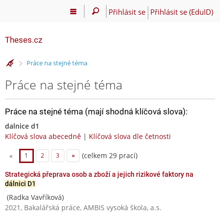
Přihlásit se
Přihlásit se (EduID)
Theses.cz
>
Práce na stejné téma
Práce na stejné téma
Práce na stejné téma (mají shodná klíčová slova):
dalnice d1
Klíčová slova abecedně
|
Klíčová slova dle četnosti
(celkem 29 prací)
«
1
2
3
»
Strategická přeprava osob a zboží a jejich rizikové faktory na
dálnici D1
(Radka Vavříková)
2021, Bakalářská práce, AMBIS vysoká škola, a.s.