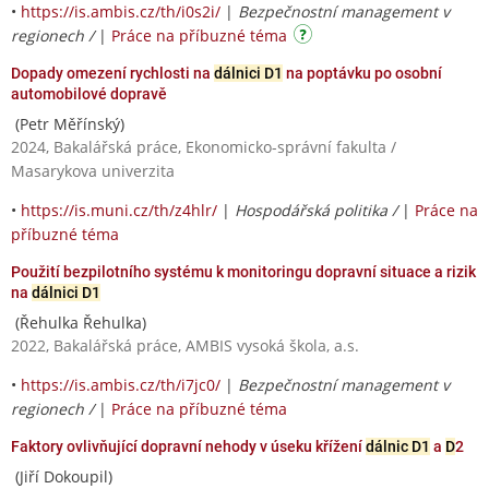
•
https://is.ambis.cz/th/i0s2i/
|
Bezpečnostní management v
regionech /
|
Práce na příbuzné téma
Dopady omezení rychlosti na
dálnici D1
na poptávku po osobní
automobilové dopravě
(Petr Měřínský)
2024, Bakalářská práce, Ekonomicko-správní fakulta /
Masarykova univerzita
•
https://is.muni.cz/th/z4hlr/
|
Hospodářská politika /
|
Práce na
příbuzné téma
Použití bezpilotního systému k monitoringu dopravní situace a rizik
na
dálnici D1
(Řehulka Řehulka)
2022, Bakalářská práce, AMBIS vysoká škola, a.s.
•
https://is.ambis.cz/th/i7jc0/
|
Bezpečnostní management v
regionech /
|
Práce na příbuzné téma
Faktory ovlivňující dopravní nehody v úseku křížení
dálnic D1
a
D
2
(Jiří Dokoupil)