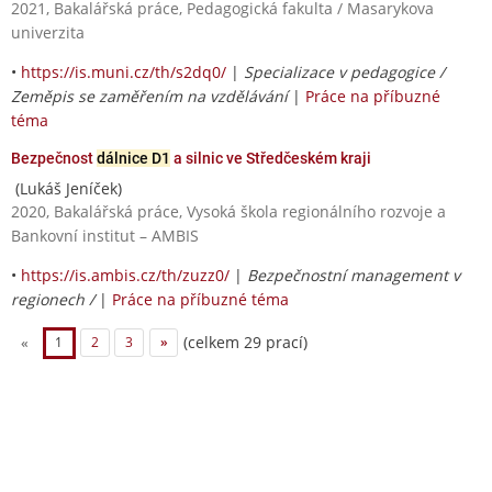
2021, Bakalářská práce, Pedagogická fakulta / Masarykova
univerzita
•
https://is.muni.cz/th/s2dq0/
|
Specializace v pedagogice /
Zeměpis se zaměřením na vzdělávání
|
Práce na příbuzné
téma
Bezpečnost
dálnice D1
a silnic ve Středčeském kraji
(Lukáš Jeníček)
2020, Bakalářská práce, Vysoká škola regionálního rozvoje a
Bankovní institut – AMBIS
•
https://is.ambis.cz/th/zuzz0/
|
Bezpečnostní management v
regionech /
|
Práce na příbuzné téma
(celkem 29 prací)
«
1
2
3
»