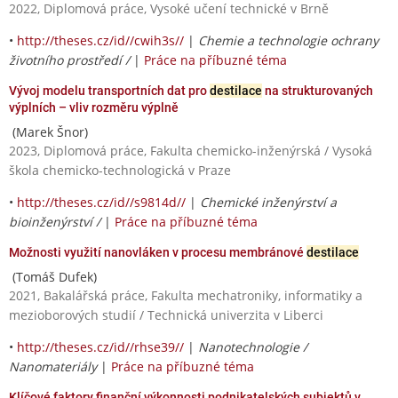
2022, Diplomová práce, Vysoké učení technické v Brně
•
http://theses.cz/id//cwih3s//
|
Chemie a technologie ochrany
životního prostředí /
|
Práce na příbuzné téma
Vývoj modelu transportních dat pro
destilace
na strukturovaných
výplních – vliv rozměru výplně
(Marek Šnor)
2023, Diplomová práce, Fakulta chemicko-inženýrská / Vysoká
škola chemicko-technologická v Praze
•
http://theses.cz/id//s9814d//
|
Chemické inženýrství a
bioinženýrství /
|
Práce na příbuzné téma
Možnosti využití nanovláken v procesu membránové
destilace
(Tomáš Dufek)
2021, Bakalářská práce, Fakulta mechatroniky, informatiky a
mezioborových studií / Technická univerzita v Liberci
•
http://theses.cz/id//rhse39//
|
Nanotechnologie /
Nanomateriály
|
Práce na příbuzné téma
Klíčové faktory finanční výkonnosti podnikatelských subjektů v