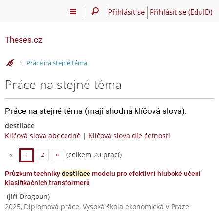
Přihlásit se
Přihlásit se (EduID)
Theses.cz
>
Práce na stejné téma
Práce na stejné téma
Práce na stejné téma (mají shodná klíčová slova):
destilace
Klíčová slova abecedně
|
Klíčová slova dle četnosti
(celkem 20 prací)
«
1
2
»
Průzkum techniky
destilace
modelu pro efektivní hluboké učení
klasifikačních transformerů
(Jiří Dragoun)
2025, Diplomová práce, Vysoká škola ekonomická v Praze