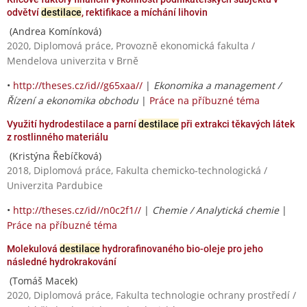
odvětví
destilace
, rektifikace a míchání lihovin
(Andrea Komínková)
2020, Diplomová práce, Provozně ekonomická fakulta /
Mendelova univerzita v Brně
•
http://theses.cz/id//g65xaa//
|
Ekonomika a management /
Řízení a ekonomika obchodu
|
Práce na příbuzné téma
Využití hydrodestilace a parní
destilace
při extrakci těkavých látek
z rostlinného materiálu
(Kristýna Řebíčková)
2018, Diplomová práce, Fakulta chemicko-technologická /
Univerzita Pardubice
•
http://theses.cz/id//n0c2f1//
|
Chemie / Analytická chemie
|
Práce na příbuzné téma
Molekulová
destilace
hydrorafinovaného bio-oleje pro jeho
následné hydrokrakování
(Tomáš Macek)
2020, Diplomová práce, Fakulta technologie ochrany prostředí /