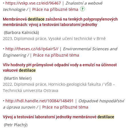
•
https://vskp.vse.cz/eid/96467
|
Znalostní a webové
technologie /
|
Práce na příbuzné téma
Membránová
destilace
založená na tenkých polypropylenových
membránách: vývoj a testování laboratorní jednotky
(Barbora Kalnická)
2023, Diplomová práce, Vysoké učení technické v Brně
•
http://theses.cz/id//p6air5//
|
Environmental Sciences and
Engineering /
|
Práce na příbuzné téma
Vliv hodnoty pH průmyslové odpadní vody a emulzí na účinnost
vakuové
destilace
(Martin Meier)
2022, Diplomová práce, Hornicko-geologická fakulta / VŠB –
Technická univerzita Ostrava
•
http://hdl.handle.net/10084/148491
|
Odpadové hospodářství
a úprava surovin /
|
Práce na příbuzné téma
Vývoj a testování laboratorní jednotky membránové
destilace
(Petr Plachý)