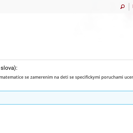
slova):
 matematice se zamerenim na deti se specifickymi poruchami uceni