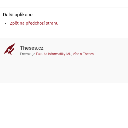
Další aplikace
Zpět na předchozí stranu
Theses.cz
Provozuje
Fakulta informatiky MU
,
Více o Theses
Potřebujete poradit?
Zapojené školy
theses@fi.muni.cz
Správci zapojených škol
Nápověda
Soukromí
Často kladené dotazy
Přístupnost