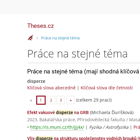
Theses.cz
>
Práce na stejné téma
Práce na stejné téma
Práce na stejné téma (mají shodná klíčová 
disperze
Klíčová slova abecedně
|
Klíčová slova dle četnosti
(celkem 29 prací)
«
1
2
3
»
(Michaela Ďuríšková)
Efekt vakuové
disperze
na GRB
2023, Bakalářská práce, Přírodovědecká fakulta / Masa
•
https://is.muni.cz/th/jjj4x/
|
Fyzika / Astrofyzika
|
Pr
Vliv
disperze
na strukturu společenstev vodních brouků (C