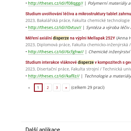
•
http://theses.cz/id//f08qgg//
|
Polymerní materiály a
Studium uvolňování léčiva a mikrostruktury tablet zahrn
2023, Bakalářská práce, Fakulta chemické technologie
•
http://theses.cz/id//i0vtuv//
|
Syntéza a výroba léčiv 
(Anna H
Měření axiální
disperze
na výplni Mellapak 252Y
2023, Diplomová práce, Fakulta chemicko-inženýrská /
•
http://theses.cz/id//6cfghw//
|
Chemické inženýrství 
Studium interakce vláknové
disperze
v kompozitech s ge
2023, Disertační práce, Fakulta strojní / Technická univ
•
http://theses.cz/id//kafllz//
|
Technologie a materiály
(celkem 29 prací)
«
1
2
3
»
Další aplikace