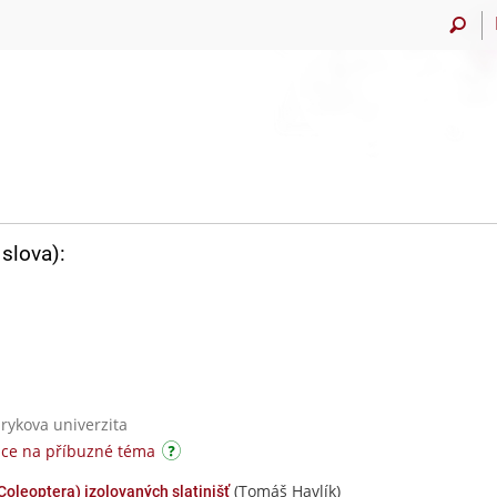
slova):
rykova univerzita
áce na příbuzné téma
(Tomáš Havlík)
oleoptera) izolovaných slatinišť