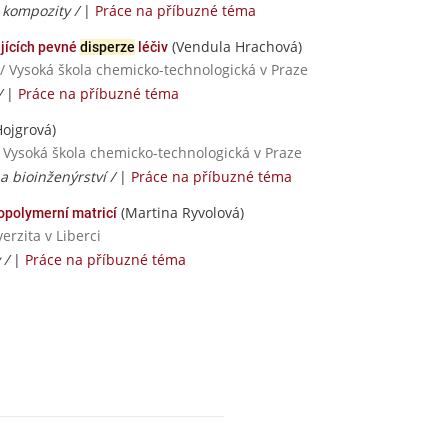
 kompozity /
|
Práce na příbuzné téma
(Vendula Hrachová)
ujících pevné
disperze
léčiv
 / Vysoká škola chemicko-technologická v Praze
/
|
Práce na příbuzné téma
ojgrová)
 Vysoká škola chemicko-technologická v Praze
a bioinženýrství /
|
Práce na příbuzné téma
(Martina Ryvolová)
opolymerní matricí
erzita v Liberci
 /
|
Práce na příbuzné téma