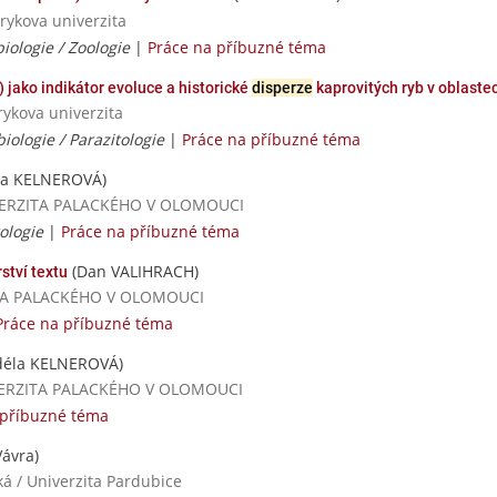
rykova univerzita
iologie / Zoologie
|
Práce na příbuzné téma
 jako indikátor evoluce a historické
disperze
kaprovitých ryb v oblast
rykova univerzita
iologie / Parazitologie
|
Práce na příbuzné téma
la KELNEROVÁ)
UNIVERZITA PALACKÉHO V OLOMOUCI
kologie
|
Práce na příbuzné téma
(Dan VALIHRACH)
ství textu
RZITA PALACKÉHO V OLOMOUCI
Práce na příbuzné téma
déla KELNEROVÁ)
NIVERZITA PALACKÉHO V OLOMOUCI
 příbuzné téma
Vávra)
ká / Univerzita Pardubice