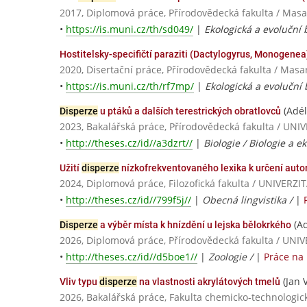
2017, Diplomová práce, Přírodovědecká fakulta / Masa
•
https://is.muni.cz/th/sd049/
|
Ekologická a evoluční b
Hostitelsky-specifičtí paraziti (Dactylogyrus, Monogenea)
2020, Disertační práce, Přírodovědecká fakulta / Masa
•
https://is.muni.cz/th/rf7mp/
|
Ekologická a evoluční b
(Adé
Disperze
u ptáků a dalších terestrických obratlovců
2023, Bakalářská práce, Přírodovědecká fakulta / 
•
http://theses.cz/id//a3dzrt//
|
Biologie / Biologie a e
Užití
disperze
nízkofrekventovaného lexika k určení autor
2024, Diplomová práce, Filozofická fakulta / UNIVE
•
http://theses.cz/id//799f5j//
|
Obecná lingvistika /
|
(A
Disperze
a výběr místa k hnízdění u lejska bělokrkého
2026, Diplomová práce, Přírodovědecká fakulta / U
•
http://theses.cz/id//d5boe1//
|
Zoologie /
|
Práce na
(Jan 
Vliv typu
disperze
na vlastnosti akrylátových tmelů
2026, Bakalářská práce, Fakulta chemicko-technologic