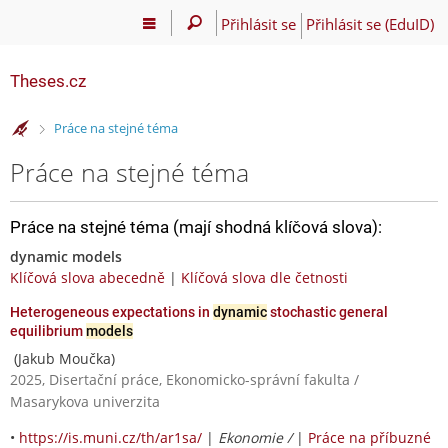
Přihlásit se
Přihlásit se (EduID)
Theses.cz
>
Práce na stejné téma
Práce na stejné téma
Práce na stejné téma (mají shodná klíčová slova):
dynamic models
Klíčová slova abecedně
|
Klíčová slova dle četnosti
Heterogeneous expectations in
dynamic
stochastic general
equilibrium
models
(Jakub Moučka)
2025, Disertační práce, Ekonomicko-správní fakulta /
Masarykova univerzita
•
https://is.muni.cz/th/ar1sa/
|
Ekonomie /
|
Práce na příbuzné