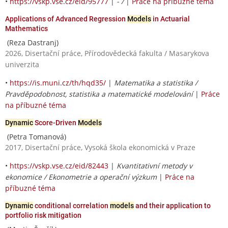
•
https://vskp.vse.cz/eid/95777
|
- /
|
Práce na příbuzné téma
Applications of Advanced Regression
Models
in Actuarial
Mathematics
(Reza Dastranj)
2026, Disertační práce, Přírodovědecká fakulta / Masarykova
univerzita
•
https://is.muni.cz/th/hqd35/
|
Matematika a statistika /
Pravděpodobnost, statistika a matematické modelování
|
Práce
na příbuzné téma
Dynamic
Score-Driven
Models
(Petra Tomanová)
2017, Disertační práce, Vysoká škola ekonomická v Praze
•
https://vskp.vse.cz/eid/82443
|
Kvantitativní metody v
ekonomice / Ekonometrie a operační výzkum
|
Práce na
příbuzné téma
Dynamic
conditional correlation
models
and their application to
portfolio risk mitigation