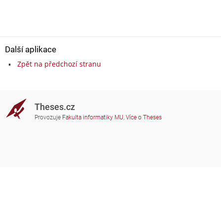
Další aplikace
Zpět na předchozí stranu
Theses.cz
Provozuje
Fakulta informatiky MU
,
Více o Theses
Potřebujete poradit?
Zapojené školy
theses@fi.muni.cz
Správci zapojených škol
Nápověda
Soukromí