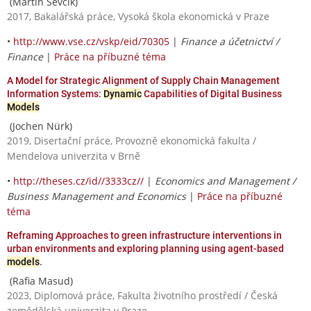
(Martin Ševčík)
2017, Bakalářská práce, Vysoká škola ekonomická v Praze
•
http://www.vse.cz/vskp/eid/70305
|
Finance a účetnictví /
Finance
|
Práce na příbuzné téma
A Model for Strategic Alignment of Supply Chain Management
Information Systems:
Dynamic
Capabilities of Digital Business
Models
(Jochen Nürk)
2019, Disertační práce, Provozně ekonomická fakulta /
Mendelova univerzita v Brně
•
http://theses.cz/id//3333cz//
|
Economics and Management /
Business Management and Economics
|
Práce na příbuzné
téma
Reframing Approaches to green infrastructure interventions in
urban environments and exploring planning using agent-based
models
.
(Rafia Masud)
2023, Diplomová práce, Fakulta životního prostředí / Česká
zemědělská univerzita v Praze