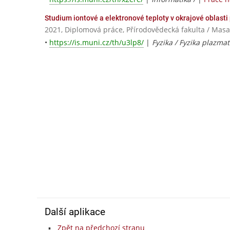
Studium iontové a elektronové teploty v okrajové oblast
2021, Diplomová práce, Přírodovědecká fakulta / Masa
•
https://is.muni.cz/th/u3lp8/
|
Fyzika / Fyzika plazma
Další aplikace
Zpět na předchozí stranu