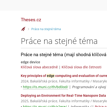
Theses.cz
>
Práce na stejné téma
Práce na stejné téma
Práce na stejné téma (mají shodná klíčová 
edge device
Klíčová slova abecedně
|
Klíčová slova dle četnosti
Key principles of
edge
computing and evaluation of curr
2024, Bakalářská práce, Fakulta informatiky / Masaryk
•
https://is.muni.cz/th/bd0od/
|
Programování a vývoj 
Deploying an Environment for Real-Time Nanopore Data 
2025, Bakalářská práce, Fakulta informatiky / Masaryk
•
https://is.muni.cz/th/x2ere/
|
Informatika /
|
Práce 