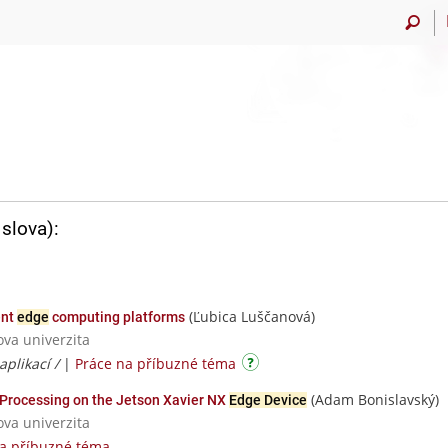
slova):
(Ľubica Luščanová)
ent
edge
computing platforms
ova univerzita
aplikací /
|
Práce na příbuzné téma
(Adam Bonislavský)
Processing on the Jetson Xavier NX
Edge Device
ova univerzita
na příbuzné téma