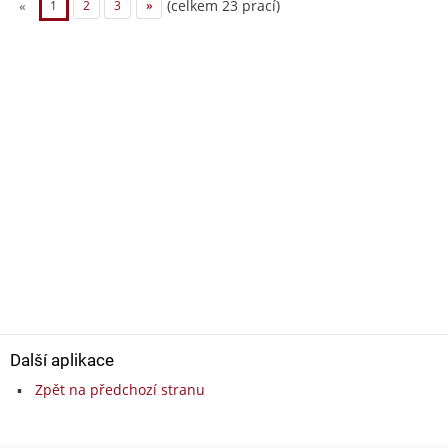
(celkem 23 prací)
«
1
2
3
»
Další aplikace
Zpět na předchozí stranu